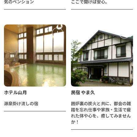
気のペンション
ここで聞けば安心。
ホテル山月
民宿 やま久
源泉掛け流しの宿
囲炉裏の炭火と共に、都会の雑
踏を忘れ仕事や家族・生活で疲
れた体や心を、癒してみません
か！