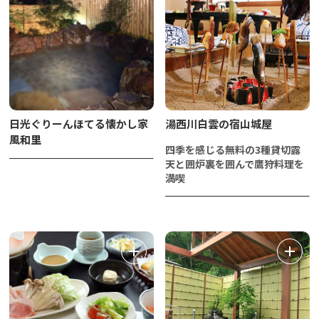
日光ぐりーんほてる懐かし家
湯西川白雲の宿山城屋
風和里
四季を感じる無料の3種貸切露
天と囲炉裏を囲んで鷹狩料理を
満喫