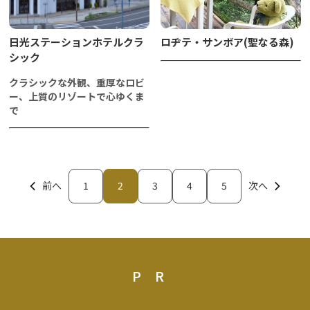
日光ステーションホテルクラ
ロヂテ・サンボア(聖なる森)
シック
クラシックな外観、重厚なロビ
ー、上質のリゾートで心ゆくま
で
前へ
1
2
3
4
5
次へ
PR