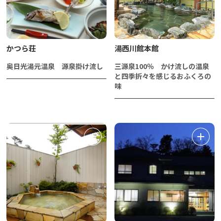
かつら荘
湯西川館本館
奥日光湯元温泉 源泉掛け流し
三源泉100％ かけ流しの温泉
と四季折々を感じるおふくろの
味