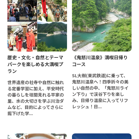
歴史・文化・自然とテーマ
《鬼怒川温泉》満喫日帰り
パークを楽しめる大満喫プ
コース
ラン
SL大樹(東武鉄道)に乗って、
鬼怒川温泉へ！四季折々の美
世界遺産の社寺や自然に触れ
しい自然の中、「鬼怒川ライ
る定番学習に加え、平安時代
ン下り」で渓谷下りを楽し
の暮らしを垣間見れる平家の
み、日帰り温泉に入ってリフ
里、水の大切さを学ぶ川治ダ
レッシュ！日...
ムなど、目的によってさらに
掘下げた学...