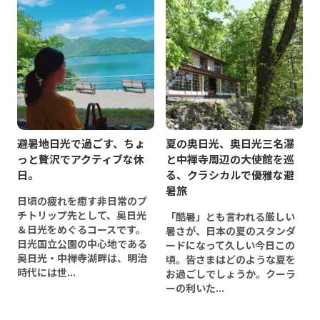
避暑地日光で過ごす、ちょ
夏の奥日光、奥日光三名瀑
っと贅沢でアクティブな休
と中禅寺周辺の大使館を巡
日。
る、クラシカルで優雅な避
暑旅
日頃の疲れを癒す非日常のプ
チトリップ先として、奥日光
「酷暑」とも言われる厳しい
＆日光をめぐるコースです。
暑さが、日本の夏のスタンダ
日光国立公園の中心地である
ードになって久しい今日この
奥日光・中禅寺湖畔は、明治
頃。皆さまはどのような夏を
時代には世...
お過ごしでしょうか。クーラ
ーの利いた...