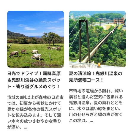
日光でドライブ！霧降高原
夏の清涼旅！鬼怒川温泉の
＆鬼怒川渓谷の絶景スポッ
見所満喫コース！
ト・寄り道グルメめぐり！
市街地の喧騒から離れ、深い
渓谷と澄んだ空気に包まれる
市域の8割以上が森林の日光市
鬼怒川温泉。夏の訪れととも
では、初夏から初秋にかけて
に、木々は濃い緑をまとい、
豊かな緑が各地の観光スポッ
川のせせらぎと蝉の声が響く
トを包み込みます。そして深
この地は、...
い木々の放つさわやかな香り
が漂い、...