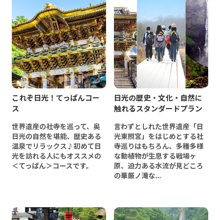
これぞ日光！てっぱんコー
日光の歴史・文化・自然に
ス
触れるスタンダードプラン
世界遺産の社寺を巡って、奥
言わずとしれた世界遺産「日
日光の自然を堪能、歴史ある
光東照宮」をはじめとする社
温泉でリラックス♪初めて日
寺巡りはもちろん、多種多様
光を訪れる人にもオススメの
な動植物が生息する戦場ヶ
＜てっぱん＞コースです。
原、迫力ある水流が見どころ
の華厳ノ滝な...