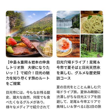
【中島＆重岡＆岩本の仲良
日光穴場ドライブ！足尾＆
しトリオ旅 大使になりた
今市で夏そばと日光天然氷
いッ！】で紹介！日光の魅
を楽しむ、グルメな歴史探
力を知り尽くす旅のルート
訪コース
をご提案
夏の日光をとことん楽しむ穴
場ドライブ旅。夏休み期間に
日光市には、今もなお残る歴
渋滞しがちな日光エリアを回
史、雄大な自然、何度でも食
避して、足尾＆今市エリアで
べたくなるグルメがあり、
美味しい＆学べる1泊2日の旅
様々なメディアで紹介されて