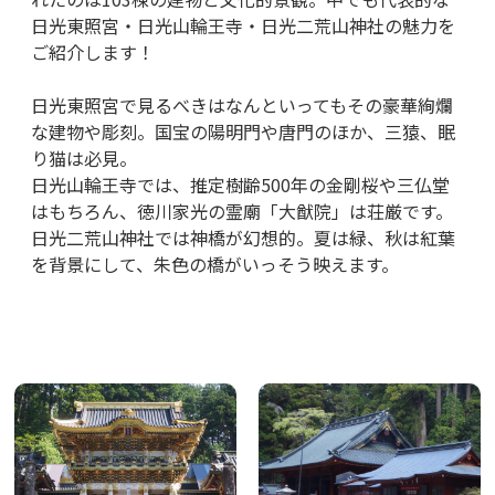
日光東照宮・日光山輪王寺・日光二荒山神社の魅力を
ご紹介します！
日光東照宮で見るべきはなんといってもその豪華絢爛
な建物や彫刻。国宝の陽明門や唐門のほか、三猿、眠
り猫は必見。
日光山輪王寺では、推定樹齢500年の金剛桜や三仏堂
はもちろん、徳川家光の霊廟「大猷院」は荘厳です。
日光二荒山神社では神橋が幻想的。夏は緑、秋は紅葉
を背景にして、朱色の橋がいっそう映えます。