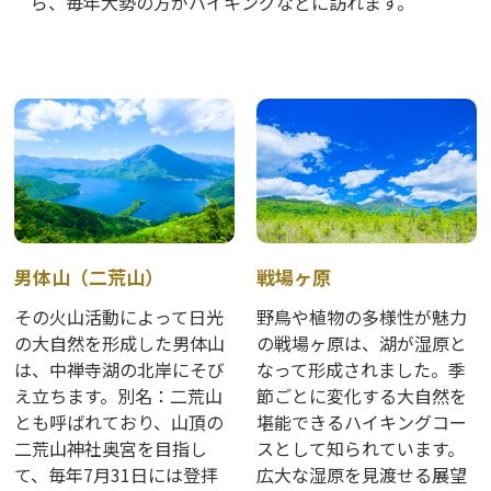
ら、毎年大勢の方がハイキングなどに訪れます。
男体山（二荒山）
戦場ヶ原
その火山活動によって日光
野鳥や植物の多様性が魅力
の大自然を形成した男体山
の戦場ヶ原は、湖が湿原と
は、中禅寺湖の北岸にそび
なって形成されました。季
え立ちます。別名：二荒山
節ごとに変化する大自然を
とも呼ばれており、山頂の
堪能できるハイキングコー
二荒山神社奥宮を目指し
スとして知られています。
て、毎年7月31日には登拝
広大な湿原を見渡せる展望