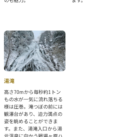
のも魅力。
ます。
湯滝
高さ70mから毎秒約1トン
もの水が一気に流れ落ちる
様は圧巻。滝つぼの前には
観瀑台があり、迫力満点の
姿を眺めることができま
す。また、湯滝入口から湯
元温泉に向かう戦場ヶ原ハ