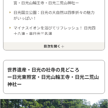
宮・日光山輪王寺・日光二荒山神社ー
日光国立公園：日光の大自然は四季折々の魅力
がいっぱい！
マイナスイオンを浴びてリフレッシュ！ 日光四
十八滝・奥日光三名瀑
日光の温泉で癒される ～鬼怒川、川治、湯西
目次を開く
川、川俣、奥鬼怒、日光、中禅寺、奥日光湯
元、今市、足尾～
バリエーション豊かな日光ステイ ～旅館・クラ
世界遺産・日光の社寺の見どころ
シックホテルからキャンプまで～
ー日光東照宮・日光山輪王寺・日光二荒山
日光の名物グルメ・スイーツ
神社ー
日光の定番お土産
家族・友人・恋人と楽しめる、日光のレジャー施
設