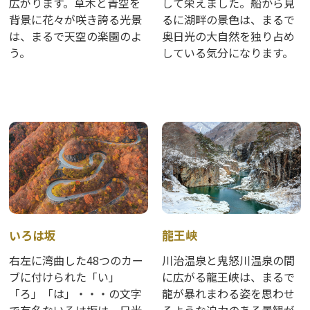
広がります。草木と青空を
して栄えました。船から見
背景に花々が咲き誇る光景
るに湖畔の景色は、まるで
は、まるで天空の楽園のよ
奥日光の大自然を独り占め
う。
している気分になります。
いろは坂
龍王峡
右左に湾曲した48つのカー
川治温泉と鬼怒川温泉の間
ブに付けられた「い」
に広がる龍王峡は、まるで
「ろ」「は」・・・の文字
龍が暴れまわる姿を思わせ
で有名ないろは坂は、日光
るような迫力のある景観が