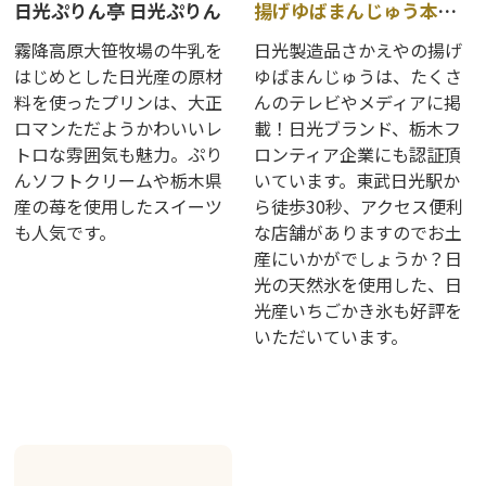
日光ぷりん亭 日光ぷりん
揚げゆばまんじゅう本舗 日光さかえや
霧降高原大笹牧場の牛乳を
日光製造品さかえやの揚げ
はじめとした日光産の原材
ゆばまんじゅうは、たくさ
料を使ったプリンは、大正
んのテレビやメディアに掲
ロマンただようかわいいレ
載！日光ブランド、栃木フ
トロな雰囲気も魅力。ぷり
ロンティア企業にも認証頂
んソフトクリームや栃木県
いています。東武日光駅か
産の苺を使用したスイーツ
ら徒歩30秒、アクセス便利
も人気です。
な店舗がありますのでお土
産にいかがでしょうか？日
光の天然氷を使用した、日
光産いちごかき氷も好評を
いただいています。