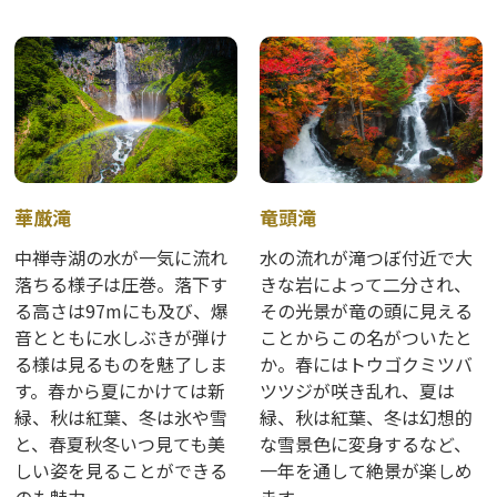
華厳滝
竜頭滝
中禅寺湖の水が一気に流れ
水の流れが滝つぼ付近で大
落ちる様子は圧巻。落下す
きな岩によって二分され、
る高さは97mにも及び、爆
その光景が竜の頭に見える
音とともに水しぶきが弾け
ことからこの名がついたと
る様は見るものを魅了しま
か。春にはトウゴクミツバ
す。春から夏にかけては新
ツツジが咲き乱れ、夏は
緑、秋は紅葉、冬は氷や雪
緑、秋は紅葉、冬は幻想的
と、春夏秋冬いつ見ても美
な雪景色に変身するなど、
しい姿を見ることができる
一年を通して絶景が楽しめ