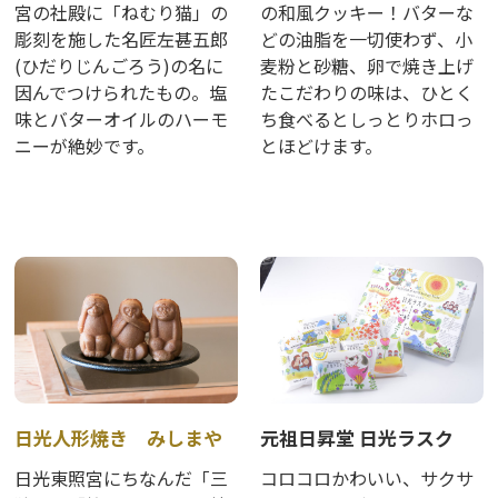
宮の社殿に「ねむり猫」の
の和風クッキー！バターな
彫刻を施した名匠左甚五郎
どの油脂を一切使わず、小
(ひだりじんごろう)の名に
麦粉と砂糖、卵で焼き上げ
因んでつけられたもの。塩
たこだわりの味は、ひとく
味とバターオイルのハーモ
ち食べるとしっとりホロっ
ニーが絶妙です。
とほどけます。
日光人形焼き みしまや
元祖日昇堂 日光ラスク
日光東照宮にちなんだ「三
コロコロかわいい、サクサ