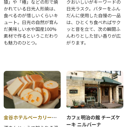
猿」や「椿」などの形で焼
クおいしいがキーワードの
かれている日光人形焼は、
日光ラスク。バターをふん
食べるのが惜しいくらいキ
だんに使用した自慢の一品
ュート。日光の自然が育ん
は、ひとくち食べればサク
だ美味しい水や国産100%
ッと音を立て、次の瞬間ふ
素材で作るというこだわり
んわりとした甘い香りが広
も魅力のひとつ。
がります。
金谷ホテルベーカリー OUTLET
カフェ明治の館 チーズケ
ーキ ニルバーナ