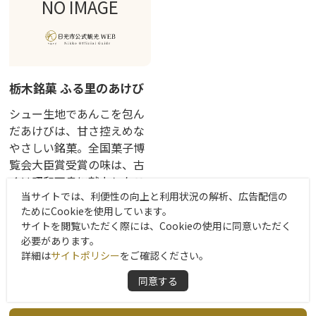
NO IMAGE
栃木銘菓 ふる里のあけび
シュー生地であんこを包ん
だあけびは、甘さ控えめな
やさしい銘菓。全国菓子博
覧会大臣賞受賞の味は、古
くは昭和天皇に献上したこ
当サイトでは、利便性の向上と利用状況の解析、広告配信の
とも。濃いめの温かいお茶
ためにCookieを使用しています。
と一緒にいただきたくなる
サイトを閲覧いただく際には、Cookieの使用に同意いただく
こと間違いなしです。
必要があります。
詳細は
サイトポリシー
をご確認ください。
同意する