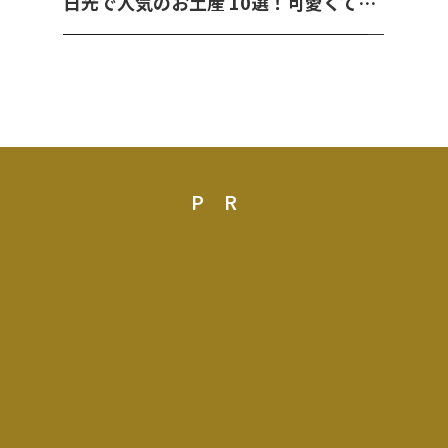
日光で人気のお土産 10選！可愛くて美味しいお菓子を紹介！
PR