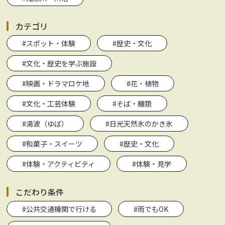
カテゴリ
#スポット・体験
#歴史・文化
#文化・歴史を学ぶ施設
#映画・ドラマロケ地
#花・植物
#文化・工芸体験
#そば・麺類
#湯波（ゆば）
#日光天然氷のかき氷
#和菓子・スイーツ
#歴史・文化
#体験・アクティビティ
#体験・見学
こだわり条件
#公共交通機関で行ける
#雨でもOK