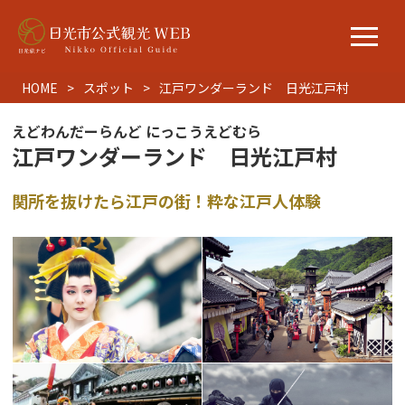
HOME
スポット
江戸ワンダーランド 日光江戸村
えどわんだーらんど にっこうえどむら
江戸ワンダーランド 日光江戸村
関所を抜けたら江戸の街！粋な江戸人体験