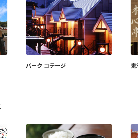
パーク コテージ
鬼
事