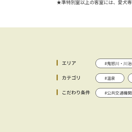
★準特別室以上の客室には、愛犬専
エリア
#鬼怒川・川治
カテゴリ
#温泉
こだわり条件
#公共交通機