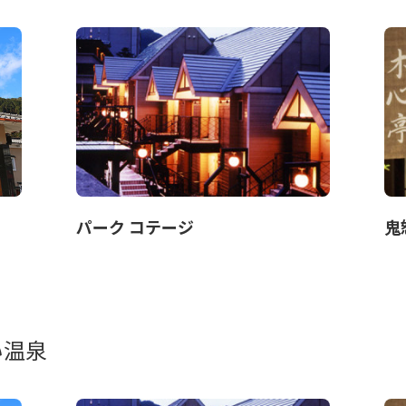
パーク コテージ
鬼
い温泉