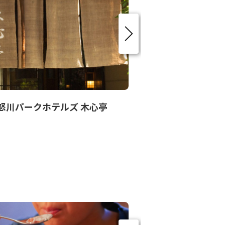
怒川パークホテルズ 木心亭
ホテルニューお