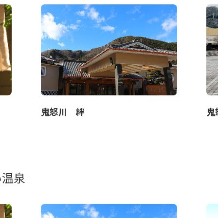
鬼怒川 絆
い温泉