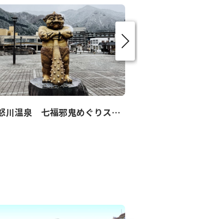
鬼怒川温泉 七福邪鬼めぐりスタンプラリー
鬼怒川温泉まち