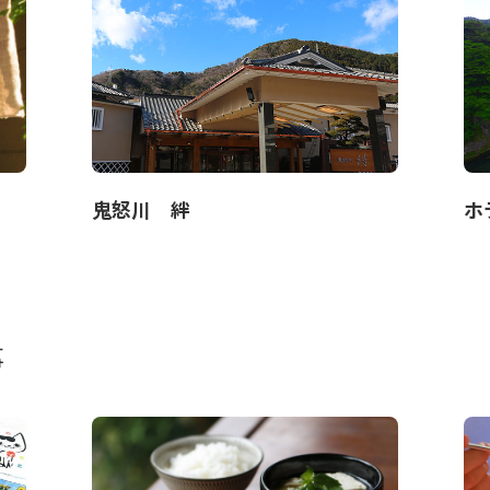
鬼怒川 絆
ホ
事