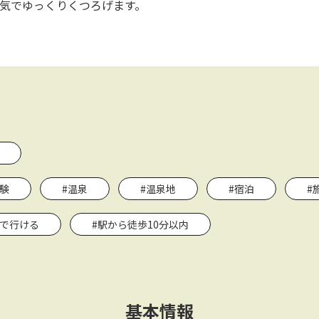
気でゆっくりくつろげます。
験
#温泉
#温泉地
#宿泊
#
関で行ける
#駅から徒歩10分以内
基本情報