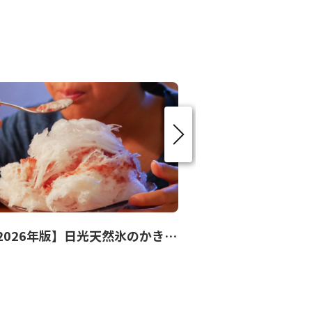
【2026年版】日光天然氷のかき氷17選！地元ライターおすすめ店のこだわりレポート