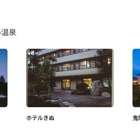
い温泉
ホテルきぬ
鬼