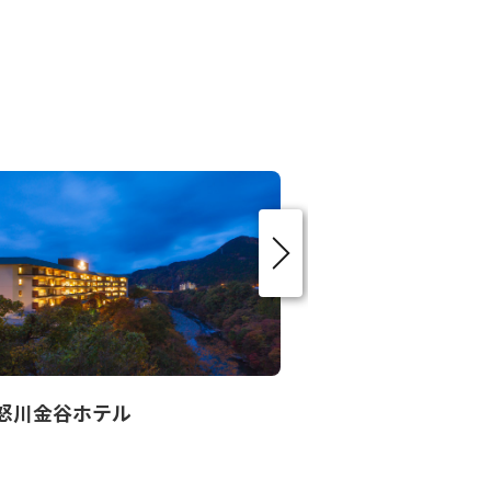
怒川金谷ホテル
静寂とまごころ