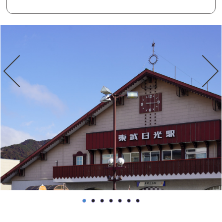
６．【たまごやき】食べ歩きできるぐるめのお
店「日光ぐるめ勇庵」
７．【団子】ここでしか味わえない「日光宮前
だんご」
８．【珈琲】自家焙煎のスペシャリティコーヒー
「meguri coffee from 自然茶寮 廻」
日光の観光は、日光門前食べ歩きで決まり！