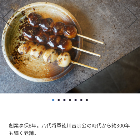
創業享保8年。八代将軍徳川吉宗公の時代から約300年
も続く老舗。