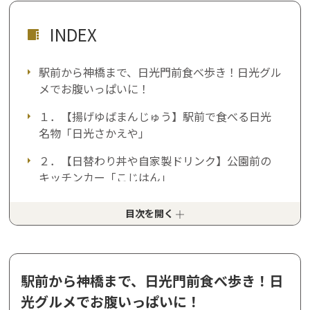
INDEX
駅前から神橋まで、日光門前食べ歩き！日光グル
メでお腹いっぱいに！
１．【揚げゆばまんじゅう】駅前で食べる日光
名物「日光さかえや」
２．【日替わり丼や自家製ドリンク】公園前の
キッチンカー「こじはん」
３．【人形焼】まるで“食べる彫刻”「日光人形
目次を開く
焼みしまや」
４．【生大福】四季折々の美しい和菓子「菓匠
おしやま」
駅前から神橋まで、日光門前食べ歩き！日
５．【さんしょ】伝統の“日光の味”が香る「柏
光グルメでお腹いっぱいに！
崎商店」