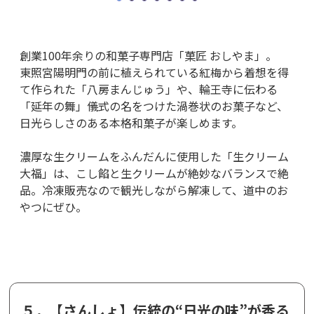
創業100年余りの和菓子専門店「菓匠 おしやま」。
東照宮陽明門の前に植えられている紅梅から着想を得
て作られた「八房まんじゅう」や、輪王寺に伝わる
「延年の舞」儀式の名をつけた渦巻状のお菓子など、
日光らしさのある本格和菓子が楽しめます。
濃厚な生クリームをふんだんに使用した「生クリーム
大福」は、こし餡と生クリームが絶妙なバランスで絶
品。冷凍販売なので観光しながら解凍して、道中のお
やつにぜひ。
５．【さんしょ】伝統の“日光の味”が香る