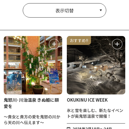
表示切替
おすすめ!!
鬼怒川･川治温泉 きぬ姫に願
OKUKINU ICE WEEK
愛を
氷と雪を楽しむ、新たなイベン
トが奥鬼怒温泉で開催！
～貴女と貴方の愛を鬼怒の川か
ら天の川へ伝えます～
2025年2月18日～24日