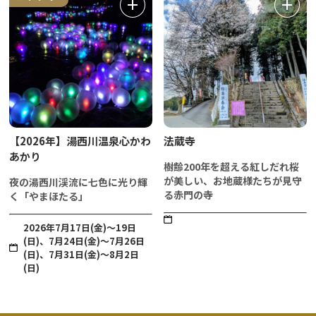
【2026年】湯西川温泉心かわ
法蔵寺
あかり
樹齢200年を超える紅しだれ桜
が美しい、お地蔵様たちが見守
夜の湯西川渓流に七色に光り輝
る赤門の寺
く「やまほたる」
2026年7月17日(金)～19日
(日)、7月24日(金)～7月26日
(日)、7月31日(金)～8月2日
(日)