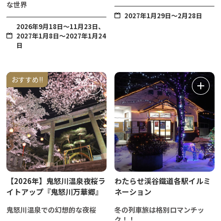
な世界
2027年1月29日～2月28日
2026年9月18日〜11月23日、
2027年1月8日～2027年1月24
日
おすすめ!!
【2026年】鬼怒川温泉夜桜ラ
わたらせ渓谷鐵道各駅イルミ
イトアップ『鬼怒川万華郷』
ネーション
鬼怒川温泉での幻想的な夜桜
冬の列車旅は格別ロマンチッ
ク！！