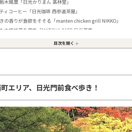
栃木銘菓「日光かりまん 髙林堂」
ティコーヒー「日光珈琲 西参道茶屋」
食欲をそそる「manten chicken grill NIKKO」
格抹茶を堪能「MATCHA CAFE 日光茶壺」
味の伝統名菓「石田屋」
目次を開く
々ジューシーな絶品！「吉原精肉店」
け込む憩いの場「café茶まびこ」
歩きで決まり！
西町エリア、日光門前食べ歩き！