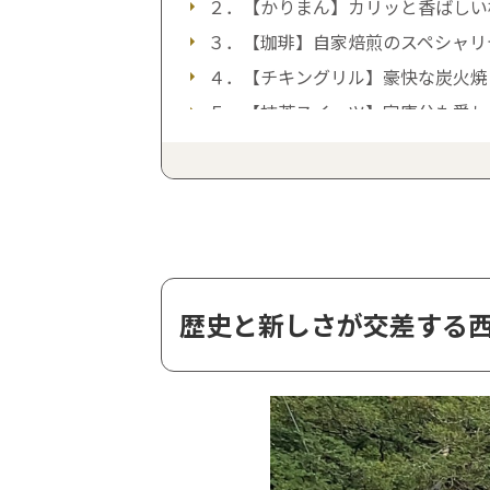
２．【かりまん】カリッと香ばしい
３．【珈琲】自家焙煎のスペシャリ
４．【チキングリル】豪快な炭火焼きの香りが
５．【抹茶スイーツ】家康公も愛した本
６．【煎餅】パリッと軽いバター風
７．【メンチカツ】注文後調理の熱
８．【和カフェ】レトロな街並みに溶
西町の観光は、歴史とグルメの食べ
歴史と新しさが交差する