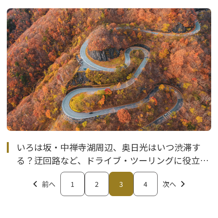
いろは坂・中禅寺湖周辺、奥日光はいつ渋滞す
る？迂回路など、ドライブ・ツーリングに役立つ
情報まとめ
前へ
1
2
3
4
次へ