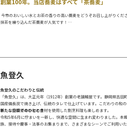
創業100年。当店蕎麦はすべて「茶蕎麦」
今市のおいしい水とお茶の香りの高い蕎麦をどうぞお召し上がりくだ
抹茶を練り込んだ茶蕎麦が人気です！
魚登久
魚登久のこだわりと伝統
「魚登久」は、大正元年（1912年）創業の老舗鰻屋です。静岡県吉
国産備長炭で焼き上げ、伝統のタレで仕上げています。こだわりの和の
また、四季折々の旬の食材を使用した割烹料理も楽しめます。
新たな空間でのひととき
令和5年6月に佇まいを一新し、快適な空間に生まれ変わりました。本
族、接待や慶事・法事のお集まりまで、さまざまなシーンでご利用いた