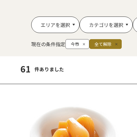
エリアを選択
カテゴリを選択
現在の条件指定
今市
全て解除
61
件ありました