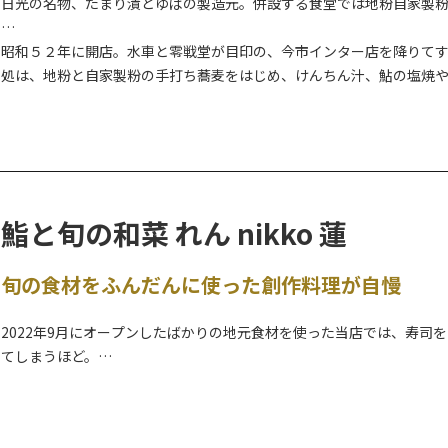
日光の名物、たまり漬とゆばの製造元。併設する食堂では地粉自家製
昭和５２年に開店。水車と零戦堂が目印の、今市インター店を降りて
処は、地粉と自家製粉の手打ち蕎麦をはじめ、けんちん汁、鮎の塩焼
鮨と旬の和菜 れん nikko 蓮
旬の食材をふんだんに使った創作料理が自慢
2022年9月にオープンしたばかりの地元食材を使った当店では、寿司
てしまうほど。
ランチ、テイクアウトもご利用いただけます。