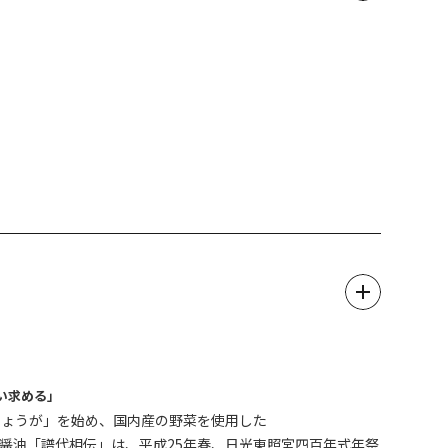
い求める」
しょうが」を始め、国内産の野菜を使用した
醤油「譜代相伝」は、平成25年春、日光東照宮四百年式年祭