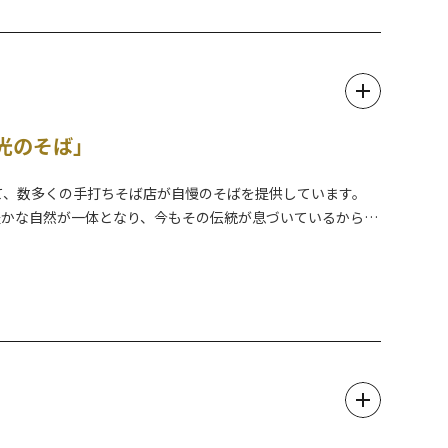
光のそば」
って、数多くの手打ちそば店が自慢のそばを提供しています。
豊かな自然が一体となり、今もその伝統が息づいているからで
って作られる日光のそばをぜひご堪能下さい。