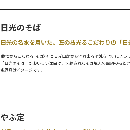
日光のそば
日光の名水を用いた、匠の技光るこだわりの「日
栽培からこだわる”そば粉”と日光山麓から流れ出る清涼な”水”によ
「日光のそば」がおいしい理由は、洗練されたそば職人の熟練の技と
す。
※写真はイメージです。
「そばのまち日光」を掲げ、どのお店も素材にこだわり、確かな技によ
やぶ定