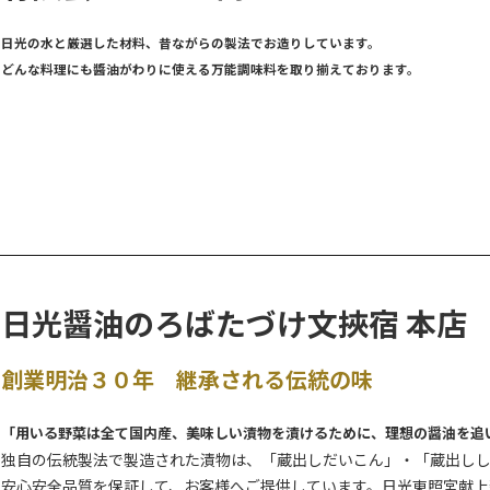
日光の水と厳選した材料、昔ながらの製法でお造りしています。
どんな料理にも醬油がわりに使える万能調味料を取り揃えております。
日光醤油のろばたづけ文挾宿 本店
創業明治３０年 継承される伝統の味
「用いる野菜は全て国内産、美味しい漬物を漬けるために、理想の醤油を追
独自の伝統製法で製造された漬物は、「蔵出しだいこん」・「蔵出し
安心安全品質を保証して、お客様へご提供しています。日光東照宮献上