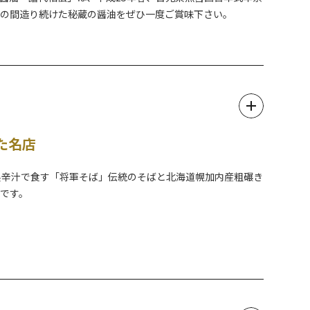
紀の間造り続けた秘蔵の醤油をぜひ一度ご賞味下さい。
た名店
製辛汁で食す「将軍そば」伝統のそばと北海道幌加内産粗碾き
です。