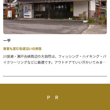
一平
食堂も営む街道沿いの民宿
川俣湖・瀬戸合峡周辺の大自然は、フィッシング・ハイキング・バ
イクツーリングなどに最適です。アウトドアでいい汗かいてみませ
んか。
源泉かけ流しのアルカリ温泉に入り、日頃の疲れをとったあとは、
季節の食材をふんだんに使った女将の田舎料理、手打ちそば、地酒
をご賞味ください。
釣り情報・道路情報などもお気軽にお問合わせください。
PR