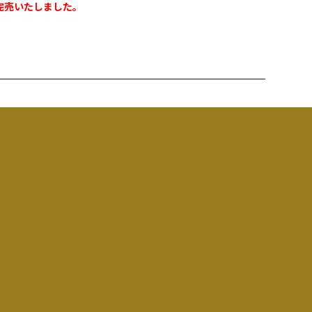
売いたしました。
スや万里の長城、パルテノン神殿といった遺跡、サグラダファ
精巧に再現し展示しているテーマパークです。
目線の高さから建物を見上げると本物そっくり！
物！四季により表情を変え、見る者を楽しませてくれます。
く回ってみてください。