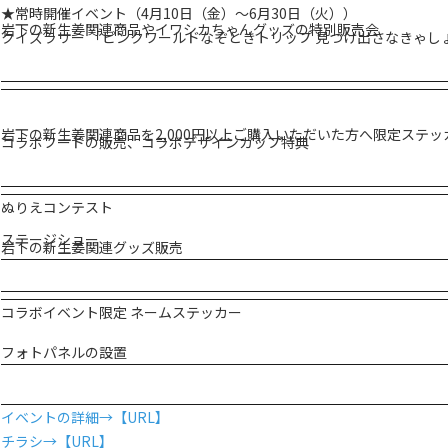
★常時開催イベント（4月10日（金）～6月30日（火））
岩下の新生姜関連商品やイワシカちゃんグッズの特別販売会
クイズラリー 「ピンクワールドなぞときトリップ 見つけ出さなきゃし
岩下の新生姜関連商品を2,000円以上ご購入いただいた方へ限定ステ
コラボフードの販売、コラボデザインカップ特典
ぬりえコンテスト
ステージショー
岩下の新生姜関連グッズ販売
コラボイベント限定 ネームステッカー
フォトパネルの設置
イベントの詳細→【URL】
チラシ→【URL】