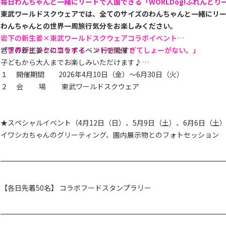
毎日
わんちゃんと一緒にリードで入園できる「WORLDog!ふれんどり
東武ワールドスクウェアでは、全てのサイズのわんちゃんと一緒にリ
わんちゃんとの世界一周旅行気分をお楽しみください。
岩下の新生姜×東武ワールドスクウェアコラボイベント
「世界がピンクに恋をする… ＃行きたすぎてしょーがない。」
岩下の新生姜とのコラボイベントを開催！
子どもから大人までお楽しみいただけます♪
１ 開催期間 2026年4月10日（金）～6月30日（火）
２ 会 場 東武ワールドスクウェア
★スペシャルイベント（4月12日（日）、5月9日（土）、6月6日（土
イワシカちゃんのグリーティング、園内展示物とのフォトセッション
【各日先着50名】 コラボフードスタンプラリー