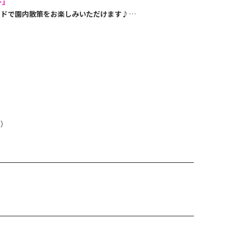
ー」
ードで園内散策をお楽しみいただけます♪
））