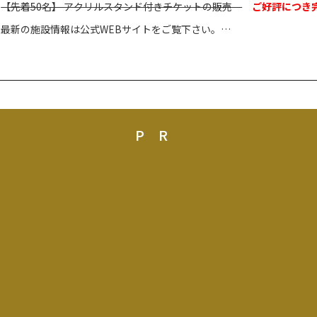
【先着50名】 アクリルスタンド付きチケットの販売
ご好評につき完
最新の施設情報は公式WEBサイトをご覧下さい。
東武ワールドスクウェア
http://www.tobuws.co.jp/
「世界の遺跡と建築文化を守ろう」というテーマのもと、スフィンク
PR
ミリアやホワイトハウスなどの世界の有名建築物を25分の１の縮尺で
その展示数は100を超え、人間も25分の１サイズになっており、その
建物を飾る彫刻やレリーフ、ステンドグラスはまさに職人技です。
また、建築物を彩るように咲き誇る２万本以上の盆栽などの植物も本
是非、無料で行われているガイドツアーに参加して、より園内を楽し