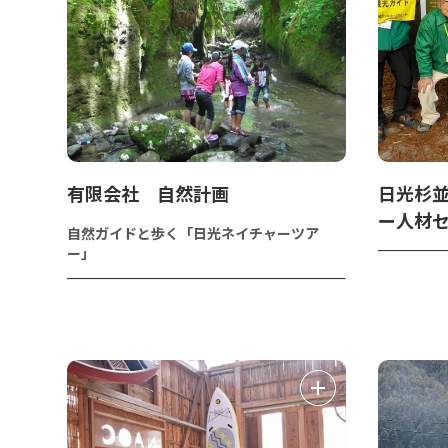
有限会社 自然計画
日光杉
ー人材
自然ガイドと歩く「日光ネイチャーツア
ー」