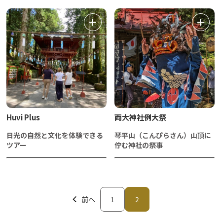
Huvi Plus
両大神社例大祭
日光の自然と文化を体験できる
琴平山（こんぴらさん）山頂に
ツアー
佇む神社の祭事
前へ
1
2