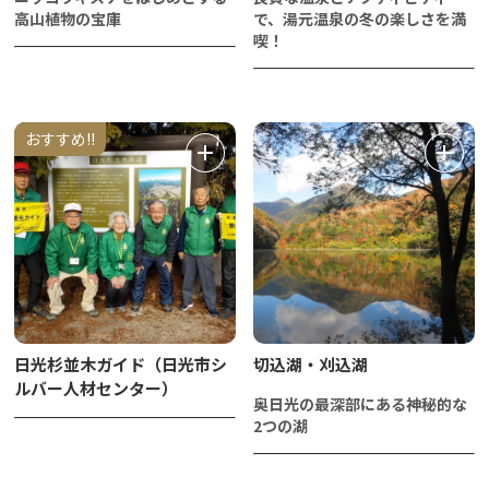
高山植物の宝庫
で、湯元温泉の冬の楽しさを満
喫！
おすすめ!!
日光杉並木ガイド（日光市シ
切込湖・刈込湖
ルバー人材センター）
奥日光の最深部にある神秘的な
2つの湖