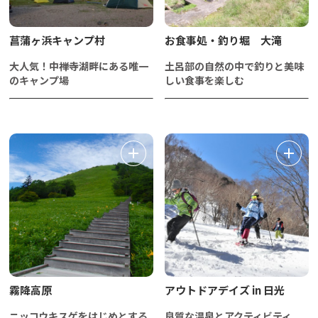
菖蒲ヶ浜キャンプ村
​お食事処・釣り堀 大滝
大人気！中禅寺湖畔にある唯一
土呂部の自然の中で釣りと美味
のキャンプ場
しい食事を楽しむ
霧降高原
アウトドアデイズ in 日光
ニッコウキスゲをはじめとする
良質な温泉とアクティビティ