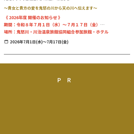
～貴女と貴方の愛を鬼怒の川から天の川へ伝えます～
《 2026年度 開催のお知らせ 》
期間：令和８年７月１日（水）～７月１７日（金）
場所：鬼怒川・川治温泉旅館協同組合参加旅館・ホテル
お焚き上げ：７月１７日（金）１４：００～ 楯岩鬼怒姫神社（た
2026年7月1日(水)～7月17日(金)
ていわきぬひめじんじゃ）
※七夕飾りの設置状況等、詳細につきましては、ご宿泊になられる
施設にお問合せ下さい。
PR
テーマは”愛”。
男女の愛・親子愛・家族愛・友愛など、「愛＝幸福」を願う特別な
期間、鬼怒川・川治温泉の各参加旅館・ホテルでは、七夕飾りでお
客様をお迎えします。
イベント期間中、参加宿泊施設では、それぞれに趣向を凝らした七
夕飾りを設置します。
◆ご宿泊のお客様◆
館内に設置されている短冊に願い事を書いて笹竹に結んでいただけ