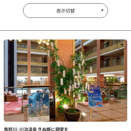
表示切替
鬼怒川･川治温泉 きぬ姫に願愛を