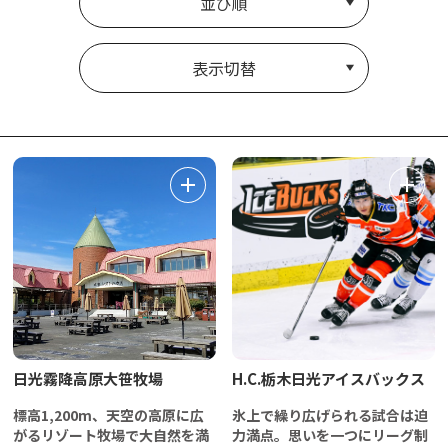
並び順
表示切替
日光霧降高原大笹牧場
H.C.栃木日光アイスバックス
標高1,200m、天空の高原に広
氷上で繰り広げられる試合は迫
がるリゾート牧場で大自然を満
力満点。思いを一つにリーグ制