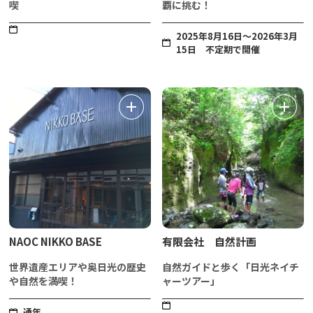
喫
覇に挑む！
2025年8月16日～2026年3月
15日 不定期で開催
NAOC NIKKO BASE
有限会社 自然計画
世界遺産エリアや奥日光の歴史
自然ガイドと歩く「日光ネイチ
や自然を満喫！
ャーツアー」
通年