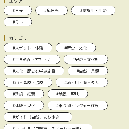
エリア
#日光
#奥日光
#鬼怒川・川治
#今市
カテゴリ
#スポット・体験
#歴史・文化
#世界遺産・神社・寺
#史跡・文化財
#文化・歴史を学ぶ施設
#自然・景観
#山・高原・湿原
#滝・川・海・ダム
#新緑・紅葉
#絶景・聖地
#体験・見学
#乗り物・レジャー施設
#ガイド（自然、まち歩き）
#レンタル（自転車、スノーシュー等）