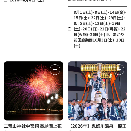
8月1日(土)･8日(土)･14日(金)･
15日(土)･22日(土)･29日(土)･
9月5日(土)･12日(土)･19日
(土)･20日(日)･21日(月祝)･22
日(火祝)･26日(土)※月あかり
花回廊期間10月3日(土)･10日
(土)
二荒山神社中宮祠 奉納湖上花
【2026年】鬼怒川温泉 龍王