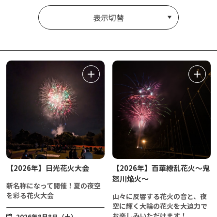
表示切替
【2026年】日光花火大会
【2026年】百華繚乱花火～鬼
怒川焔火～
新名称になって開催！夏の夜空
を彩る花火大会
山々に反響する花火の音と、夜
空に輝く大輪の花火を大迫力で
お楽しみいただけます！
2026年8月8日（土）