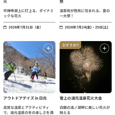
火
祭
中禅寺湖上に打上る、ダイナミ
温泉街が熱気に包まれる、夏の
ックな花火
一大祭！
2026年7月31日（金）
2026年7月24(金)・25日(土)
おすすめ!!
アウトドアデイズ in 日光
雪上の湯元温泉花火大会
良質な温泉とアクティビティ
白銀の湯ノ湖畔に美しい花火が
で、湯元温泉の冬の楽しさを満
映える