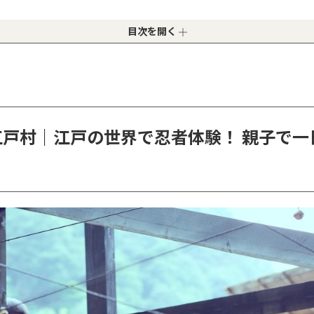
気！ 花と動物にふれあえる癒しスポット
指せ！ 親子で挑戦する巨大迷路アドベンチャー
目次を開く
気分で乗車！ 親子で楽しむ蒸気機関車の旅
山｜空中散歩とさる観察！ 絶景が楽しめるスポット
おかき工房｜試食も手焼きも！ 見て・食べて・楽しめるス ポッ
泉エリアへ
戸村｜江戸の世界で忍者体験！ 親子で一