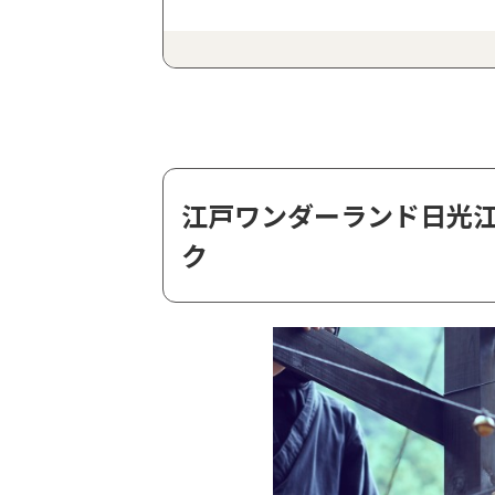
日光花いちもんめ｜宝石さがしが人
巨大迷路パラディアム｜ゴールを目
SL大樹・転車台｜アトラクション
鬼怒川温泉ロープウェイ＆おさるの
丸彦製菓通販直売部 名水の郷 日光
次のおでかけは、ご家族で鬼怒川温
江戸ワンダーランド日光江
ク