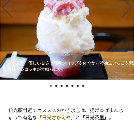
さかえや：優しい甘さの豆乳シロップ＆爽やかな冷凍生いちご＆濃
な練乳のコラボが素晴らしい！
日光駅付近でオススメのかき氷店は、揚げゆばまんじ
ゅうで有名な
「日光さかえや」
と
「日光茶屋」
。