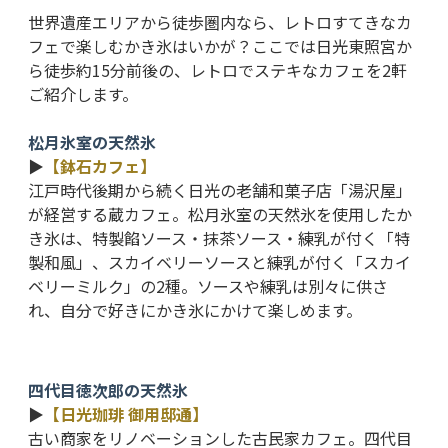
世界遺産エリアから徒歩圏内なら、レトロすてきなカ
フェで楽しむかき氷はいかが？ここでは日光東照宮か
ら徒歩約15分前後の、レトロでステキなカフェを2軒
ご紹介します。
松月氷室の天然氷
▶
【鉢石カフェ】
江戸時代後期から続く日光の老舗和菓子店「湯沢屋」
が経営する蔵カフェ。松月氷室の天然氷を使用したか
き氷は、特製餡ソース・抹茶ソース・練乳が付く「特
製和風」、スカイベリーソースと練乳が付く「スカイ
ベリーミルク」の2種。ソースや練乳は別々に供さ
れ、自分で好きにかき氷にかけて楽しめます。
四代目徳次郎の天然氷
▶
【日光珈琲 御用邸通】
古い商家をリノベーションした古民家カフェ。四代目