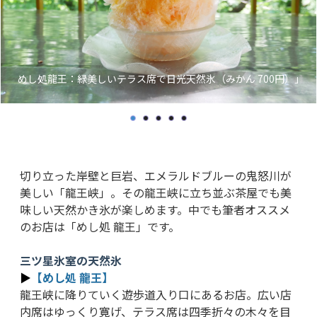
めし処龍王：緑美しいテラス席で日光天然氷（みかん 700円）」
切り立った岸壁と巨岩、エメラルドブルーの鬼怒川が
美しい「龍王峡」。その龍王峡に立ち並ぶ茶屋でも美
味しい天然かき氷が楽しめます。中でも筆者オススメ
のお店は「めし処 龍王」です。
三ツ星氷室の天然氷
▶
【めし処 龍王】
龍王峡に降りていく遊歩道入り口にあるお店。広い店
内席はゆっくり寛げ、テラス席は四季折々の木々を目