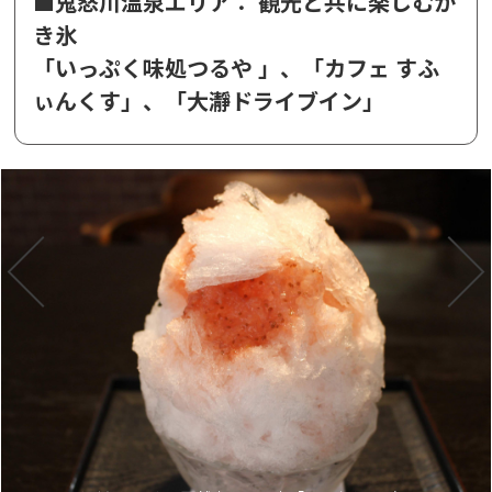
■鬼怒川温泉エリア： 観光と共に楽しむか
き氷
「いっぷく味処つるや 」、「カフェ すふ
ぃんくす」、「大瀞ドライブイン」
スポ