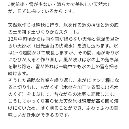
5度前後・雪が少ない・清らかで美味しい天然水）
が、日光に揃っているからです。
天然氷作りは晩秋に行う、氷を作る池の掃除と池の底
の土を耕す土づくりからスタート。
12月中旬頃からは雨や雪が降らない天候と気温を見計
らい天然水（日光連山の伏流水）を流し込みます。氷
は1～2週間かけて成長しますが、その間、雨が降り氷
にひびが入ると作り直し。風が吹けば氷の上の落ち葉
を取り除き、雪が降れば一晩中でも氷の上の雪を掃き
続けます。
そうした過酷な作業を繰り返し、氷が15センチ程にな
ると切り出し、おがくず（木材を加工する際に出る木
のくず）をまぶして、昔ながらの氷室に貯蔵します。
こうしてゆっくり凍らせた天然氷は
純度が高く固く溶
けにくい
ため、薄く削ることができ、ふわっふわの美
味しいかき氷ができるのです。