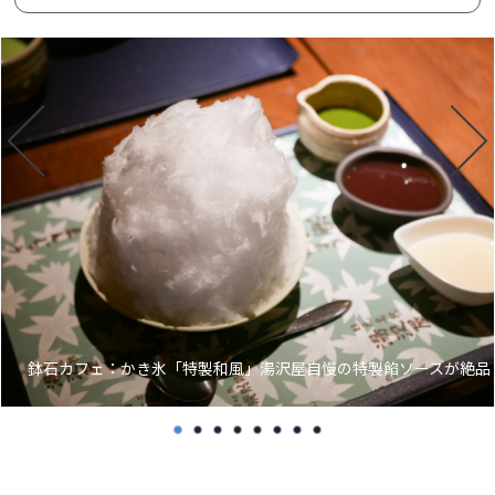
鉢石カフェ：かき氷「特製和風」湯沢屋自慢の特製餡ソースが絶品