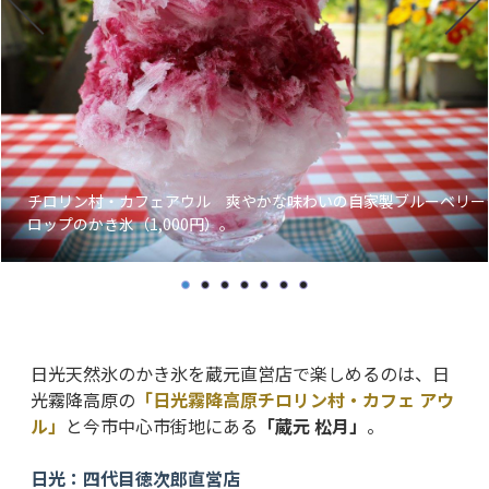
チロリン村・カフェアウル 爽やかな味わいの自家製ブルーベリー
ロップのかき氷（1,000円）。
日光天然氷のかき氷を蔵元直営店で楽しめるのは、日
光霧降高原の
「日光霧降高原チロリン村・カフェ アウ
ル」
と今市中心市街地にある
「蔵元 松月」
。
日光：四代目徳次郎直営店