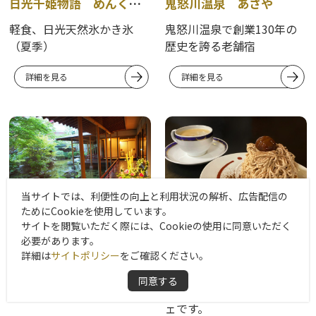
日光千姫物語 めんくい姫
鬼怒川温泉 あさや
軽食、日光天然氷かき氷
鬼怒川温泉で創業130年の
（夏季）
歴史を誇る老舗宿
詳細を見る
詳細を見る
当サイトでは、利便性の向上と利用状況の解析、広告配信の
ためにCookieを使用しています。
サイトを閲覧いただく際には、Cookieの使用に同意いただく
鬼怒川グランドホテル 夢の季
足湯カフェ espo
必要があります。
詳細は
サイトポリシー
をご確認ください。
「湯めぐり」と「京風旬彩
足湯につかり、鬼怒楯岩大
籠盛会席」をお楽しみくだ
吊橋を眺めながら、美味し
同意する
さい。
いデザートが楽しめるカフ
ェです。