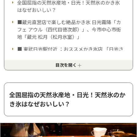
全国屈指の天然氷産地・日光！天然氷のかき氷
はなぜおいしい？
■蔵元直営店で楽しむ絶品かき氷 日光霧降「カ
フェ アウル（四代目徳次郎）」、今市中心市街
地「蔵元 松月（松月氷室）」
■ 東武日光駅付近 ：おススメかき氷店 「日光さ
かえや」、「日光茶屋」
目次を開く
■ 世界遺産エリア：日光東照宮から徒歩圏内！
レトロなカフェでかき氷 「鉢石カフェ」、「日
光珈琲御用邸通」
全国屈指の天然氷産地・日光！天然氷のか
■ 奥日光エリア ： 中禅寺湖を見ながらかき氷
「コーヒーショップ スプーン」
き氷はなぜおいしい？
■今市中心市街地： JR・今市駅、東武鉄道 ・下
今市駅付近でかき氷 「珈茶話/KASHIWA）」「日
光珈琲玉藻小路」