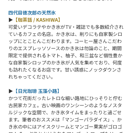
四代目徳次郎の天然氷
▶
【珈茶話 / KASHIWA】
可愛いデコラテやかき氷がTV・雑誌でも多数紹介され
ているカフェの名店。かき氷は、削りにも自家製シロ
ップにとことんこだわります。コーヒー屋さんこだわ
りのエスプレッソソースのかき氷は勿論のこと、期間
限定で提供されるトマト、柚子、和三盆など個性豊か
な自家製シロップのかき氷が人気を集めており、何度
も訪れたくなるお店です。甘い誘惑にノックダウンさ
れちゃってください。
▶
【日光珈琲 玉藻小路】
かつて花街だったレトロな細い路地にひっそりと佇む
古民家カフェ。古い映画のワンシーンのようなノスタ
ルジックな空間で、かき氷タイムをまったりと過ごせ
ます。筆者のおススメは「マンゴーパラダイス」、か
き氷の中にはアイスクリームとマンゴー果実がゴロゴ