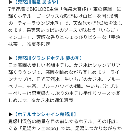
▶
【
鬼怒川温泉 あさや】
7年連続でBIGLOBE主催「温泉大賞(R)・東の横綱」に
輝くホテル。ゴージャスな吹き抜けロビーを囲む6階
の「ティーラウンジ水季」で、天然氷かき氷3種を楽し
めます。果実感いっぱいのソースで味わう「いちご・
マンゴー」、芳醇な香りとちょっぴりビターな「宇治
抹茶」。※夏季限定
▶
【鬼怒川グランドホテル 夢の季】
日本庭園の美しい老舗ホテル。かき氷はシャンデリア
輝くラウンジで、庭園を眺めながら楽しめます。ライ
ンナップは、日光天然氷：生いちごのかき氷、ブルー
ベリー、抹茶、ブルーハワイの4種。生いちごとブル
ーベリーは果実感たっぷりのホテル手作りソースで楽
しめます。※かき氷は通年販売
▶
【ホテルサンシャイン鬼怒川】
鬼怒川渓谷の絶景を目の前にするホテル。その1階に
ある「足湯カフェespo」では、足湯につかりながらか