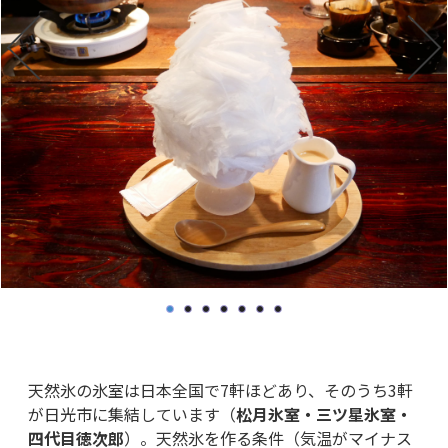
■鬼怒川温泉エリア： 観光と共に楽しむかき氷
「いっぷく味処つるや 」、「カフェ すふぃんく
す」、「大瀞ドライブイン」
■龍王峡エリア：「めし処龍王」
■ホテルで優雅に楽しむかき氷 「日光千姫物
語」、「鬼怒川温泉あさや」、「鬼怒川グラン
ドホテル 夢の季」、「ホテルサンシャイン鬼怒
川」
天然氷のかき氷は格別！ ぜひ一度食べてみて！
天然氷の氷室は日本全国で7軒ほどあり、そのうち3軒
が日光市に集結しています（
松月氷室・三ツ星氷室・
四代目徳次郎
）。天然氷を作る条件（気温がマイナス