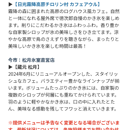
▶
【
日光霧降高原チロリン村 カフェアウル】
霧降の森に囲まれた高原のログハウス風カフェ。自然
と一体になれる屋外席で徳次郎自慢のかき氷を楽しめ
ます。削りにこだわるかき氷はふわっふわ。香り豊か
な自家製シロップが氷の美味しさをひき立てます。涼
やかな高原で鳥のさえずりを聴きながら、まったりと
美味しいかき氷を楽しむ時間は最高！
今市：松月氷室直営店
▶【蔵元 松月】
2024年6月にリニューアルオープンした、スタイリッ
シュなカフェ。バラエティー豊かなラインナップが揃
います。ボリュームたっぷりのかき氷には、自家製の
複数のシロップが何層にも重ねてかけられています。
羽のように軽やかなかき氷は、口の中に入れたとた
ん、美味なる感動を残してフワッと消えていきます。
※提供メニューは予告なく変更となる場合がございま
す。最新状況については、各施設様までお問い合わせ