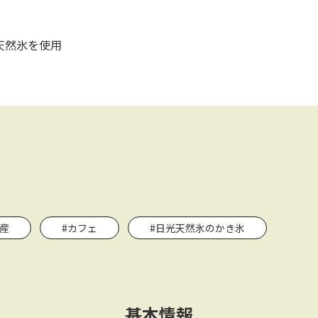
の天然氷を使用
産
#カフェ
#日光天然氷のかき氷
基本情報