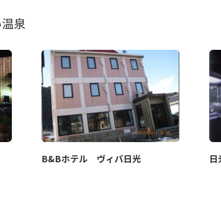
い温泉
B&Bホテル ヴィバ日光
日