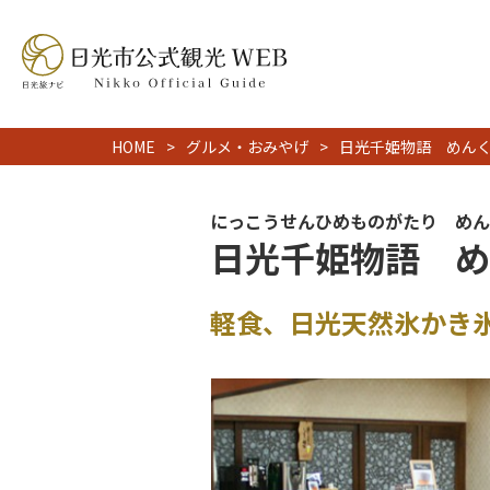
HOME
グルメ・おみやげ
日光千姫物語 めん
にっこうせんひめものがたり めん
日光千姫物語 め
軽食、日光天然氷かき