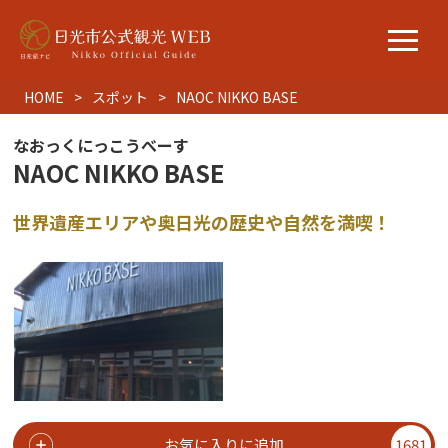
HOME
スポット
NAOC NIKKO BASE
なおっくにっこうべーす
NAOC NIKKO BASE
世界遺産エリアや奥日光の歴史や自然を満喫！
お気に入りに追加
1681