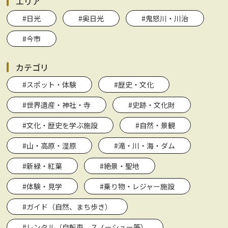
エリア
#日光
#奥日光
#鬼怒川・川治
#今市
カテゴリ
#スポット・体験
#歴史・文化
#世界遺産・神社・寺
#史跡・文化財
#文化・歴史を学ぶ施設
#自然・景観
#山・高原・湿原
#滝・川・海・ダム
#新緑・紅葉
#絶景・聖地
#体験・見学
#乗り物・レジャー施設
#ガイド（自然、まち歩き）
#レンタル（自転車、スノーシュー等）