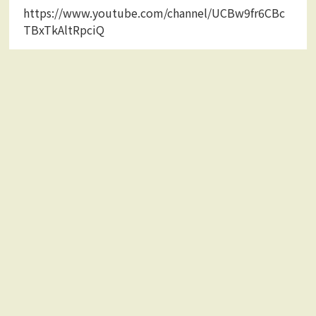
https://www.youtube.com/channel/UCBw9fr6CBc
TBxTkAltRpciQ