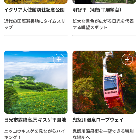
イタリア大使館別荘記念公園
明智平（明智平展望台）
近代の国際避暑地にタイムスリ
雄大な景色が広がる日光を代表
ップ
する眺望スポット
日光市霧降高原 キスゲ平園地
鬼怒川温泉ロープウェイ
ニッコウキスゲを見ながらハイ
鬼怒川温泉街を一望できる特別
キング！
な場所へ