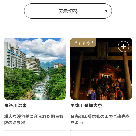
表示切替
おすすめ!!
鬼怒川温泉
男体山登拝大祭
雄大な渓谷美に彩られた関東有
日光の山岳信仰の山でご来光を
数の温泉地
見よう