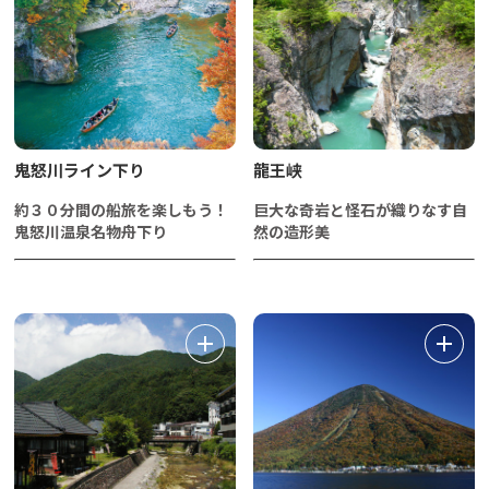
鬼怒川ライン下り
龍王峡
約３０分間の船旅を楽しもう！
巨大な奇岩と怪石が織りなす自
鬼怒川温泉名物舟下り
然の造形美