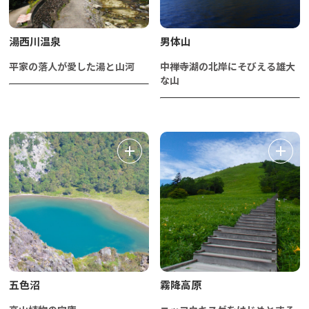
湯西川温泉
男体山
平家の落人が愛した湯と山河
中禅寺湖の北岸にそびえる雄大
な山
五色沼
霧降高原