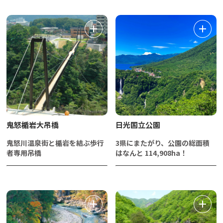
鬼怒楯岩大吊橋
日光国立公園
鬼怒川温泉街と楯岩を結ぶ歩行
3県にまたがり、公園の総面積
者専用吊橋
はなんと 114,908ha！