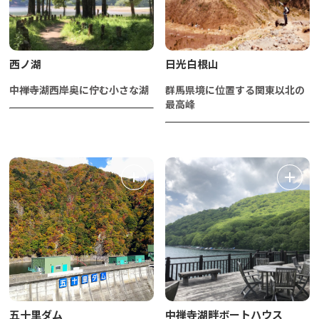
西ノ湖
日光白根山
中禅寺湖西岸奥に佇む小さな湖
群馬県境に位置する関東以北の
最高峰
五十里ダム
中禅寺湖畔ボートハウス