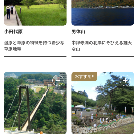
小田代原
男体山
湿原と草原の特徴を持つ希少な
中禅寺湖の北岸にそびえる雄大
草原地帯
な山
おすすめ!!