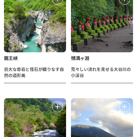
龍王峡
憾満ヶ淵
巨大な奇岩と怪石が織りなす自
荒々しい流れを見せる大谷川の
然の造形美
小渓谷