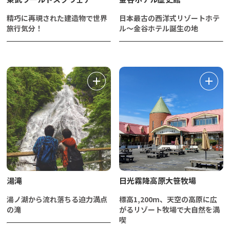
精巧に再現された建造物で世界
日本最古の西洋式リゾートホテ
旅行気分！
ル～金谷ホテル誕生の地
湯滝
日光霧降高原大笹牧場
湯ノ湖から流れ落ちる迫力満点
標高1,200m、天空の高原に広
の滝
がるリゾート牧場で大自然を満
喫