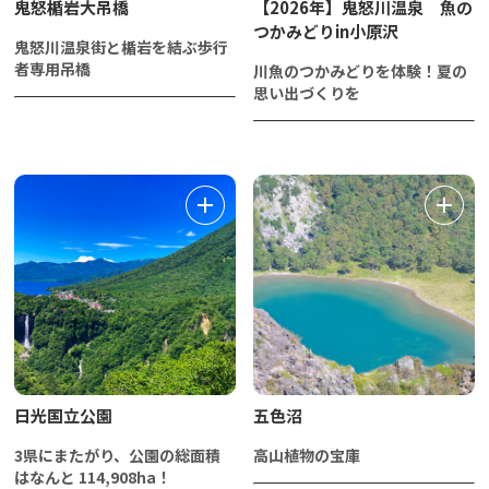
鬼怒楯岩大吊橋
【2026年】鬼怒川温泉 魚の
つかみどりin小原沢
鬼怒川温泉街と楯岩を結ぶ歩行
者専用吊橋
川魚のつかみどりを体験！夏の
思い出づくりを
日光国立公園
五色沼
3県にまたがり、公園の総面積
高山植物の宝庫
はなんと 114,908ha！