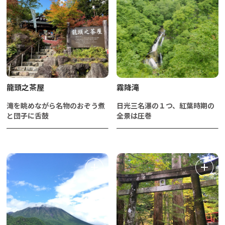
龍頭之茶屋
霧降滝
滝を眺めながら名物のおぞう煮
日光三名瀑の１つ、紅葉時期の
と団子に舌鼓
全景は圧巻