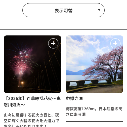
表示切替
【2026年】百華繚乱花火～鬼
中禅寺湖
怒川焔火～
海抜高度1269m。日本屈指の高
さにある湖
山々に反響する花火の音と、夜
空に輝く大輪の花火を大迫力で
お楽しみいただけます！