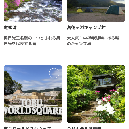
竜頭滝
菖蒲ヶ浜キャンプ村
奥日光三名瀑の一つとされる奥
大人気！中禅寺湖畔にある唯一
日光を代表する滝
のキャンプ場
東武ワールドスクウェア
金谷ホテル歴史館