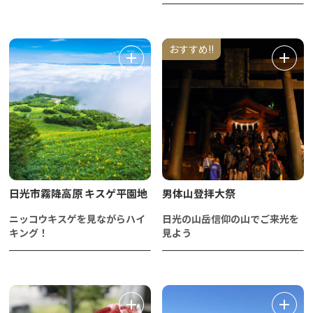
おすすめ!!
日光市霧降高原 キスゲ平園地
男体山登拝大祭
ニッコウキスゲを見ながらハイ
日光の山岳信仰の山でご来光を
キング！
見よう