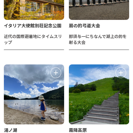
イタリア大使館別荘記念公園
扇の的弓道大会
近代の国際避暑地にタイムスリ
那須与一にちなんで湖上の的を
ップ
射る大会
湯ノ湖
霧降高原