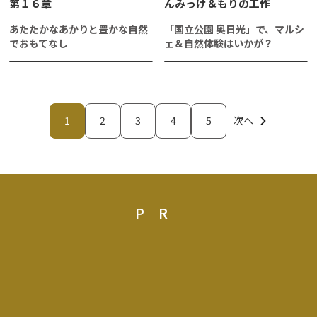
第１６章
んみっけ＆もりの工作
あたたかなあかりと豊かな自然
「国立公園 奥日光」で、マルシ
でおもてなし
ェ＆自然体験はいかが？
1
2
3
4
5
次へ
PR