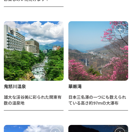
鬼怒川温泉
華厳滝
雄大な渓谷美に彩られた関東有
日本三名瀑の一つにも数えられ
数の温泉地
ている高さ約97ｍの大瀑布