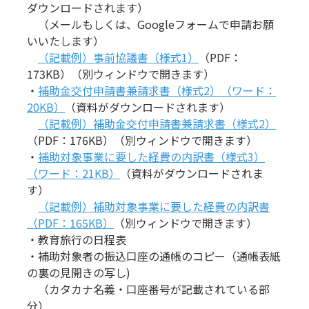
ダウンロードされます）
（メールもしくは、Googleフォームで申請お願
いいたします）
（記載例）事前協議書（様式1）
（PDF：
173KB）（別ウィンドウで開きます）
・
補助金交付申請書兼請求書（様式2）（ワード：
20KB）
（資料がダウンロードされます）
（記載例）補助金交付申請書兼請求書（様式2）
（PDF：176KB）（別ウィンドウで開きます）
・
補助対象事業に要した経費の内訳書（様式3）
（ワード：21KB）
（資料がダウンロードされま
す）
（記載例）補助対象事業に要した経費の内訳書
（PDF：165KB）
（別ウィンドウで開きます）
・教育旅行の日程表
・補助対象者の振込口座の通帳のコピー（通帳表紙
の裏の見開きの写し)
（カタカナ名義・口座番号が記載されている部
分）