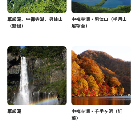
華厳滝、中禅寺湖、男体山
中禅寺湖・男体山（半月山
（新緑）
展望台）
華厳滝
中禅寺湖・千手ヶ浜（紅
葉）