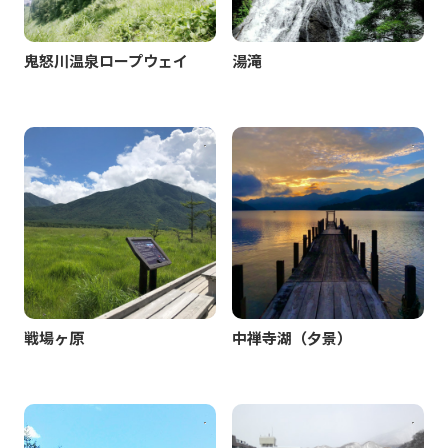
鬼怒川温泉ロープウェイ
湯滝
戦場ヶ原
中禅寺湖（夕景）