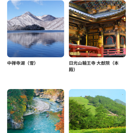
中禅寺湖（雪）
日光山輪王寺 大猷院（本
殿）