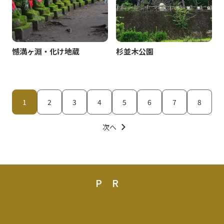
憾満ヶ淵・化け地蔵
杉並木公園
1
2
3
4
5
6
7
8
次へ
PR