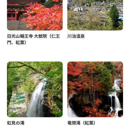
日光山輪王寺 大猷院（仁王
川治温泉
門、紅葉）
虹見の滝
竜頭滝（紅葉）