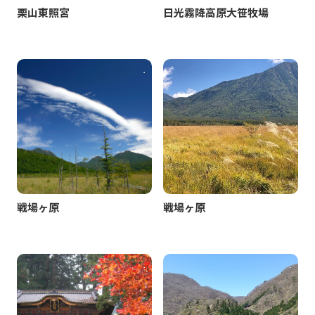
栗山東照宮
日光霧降高原大笹牧場
戦場ヶ原
戦場ヶ原