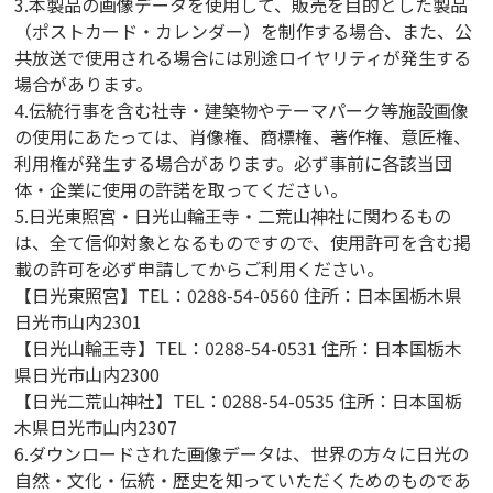
3.本製品の画像データを使用して、販売を目的とした製品
（ポストカード・カレンダー）を制作する場合、また、公
共放送で使用される場合には別途ロイヤリティが発生する
場合があります。
4.伝統行事を含む社寺・建築物やテーマパーク等施設画像
の使用にあたっては、肖像権、商標権、著作権、意匠権、
利用権が発生する場合があります。必ず事前に各該当団
体・企業に使用の許諾を取ってください。
5.日光東照宮・日光山輪王寺・二荒山神社に関わるもの
は、全て信仰対象となるものですので、使用許可を含む掲
載の許可を必ず申請してからご利用ください。
【日光東照宮】TEL：0288-54-0560 住所：日本国栃木県
日光市山内2301
【日光山輪王寺】TEL：0288-54-0531 住所：日本国栃木
県日光市山内2300
【日光二荒山神社】TEL：0288-54-0535 住所：日本国栃
木県日光市山内2307
6.ダウンロードされた画像データは、世界の方々に日光の
自然・文化・伝統・歴史を知っていただくためのものであ