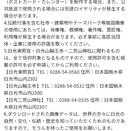
（ポストカード・カレンダー）を制作する場合、また、公
共放送で使用される場合には別途ロイヤリティが発生する
場合があります。
4.伝統行事を含む社寺・建築物やテーマパーク等施設画像
の使用にあたっては、肖像権、商標権、著作権、意匠権、
利用権が発生する場合があります。必ず事前に各該当団
体・企業に使用の許諾を取ってください。
5.日光東照宮・日光山輪王寺・二荒山神社に関わるもの
は、全て信仰対象となるものですので、使用許可を含む掲
載の許可を必ず申請してからご利用ください。
【日光東照宮】TEL：0288-54-0560 住所：日本国栃木県
日光市山内2301
【日光山輪王寺】TEL：0288-54-0531 住所：日本国栃木
県日光市山内2300
【日光二荒山神社】TEL：0288-54-0535 住所：日本国栃
木県日光市山内2307
6.ダウンロードされた画像データは、世界の方々に日光の
自然・文化・伝統・歴史を知っていただくためのものであ
りますので、モラルを持ったご使用をお願いします。