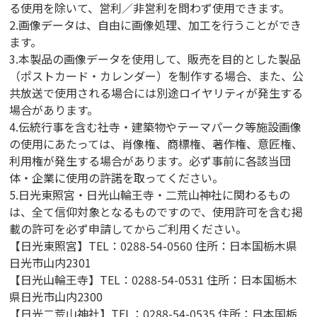
る使用を除いて、営利／非営利を問わず使用できます。
2.画像データは、自由に画像処理、加工を行うことができ
ます。
3.本製品の画像データを使用して、販売を目的とした製品
（ポストカード・カレンダー）を制作する場合、また、公
共放送で使用される場合には別途ロイヤリティが発生する
場合があります。
4.伝統行事を含む社寺・建築物やテーマパーク等施設画像
の使用にあたっては、肖像権、商標権、著作権、意匠権、
利用権が発生する場合があります。必ず事前に各該当団
体・企業に使用の許諾を取ってください。
5.日光東照宮・日光山輪王寺・二荒山神社に関わるもの
は、全て信仰対象となるものですので、使用許可を含む掲
載の許可を必ず申請してからご利用ください。
【日光東照宮】TEL：0288-54-0560 住所：日本国栃木県
日光市山内2301
【日光山輪王寺】TEL：0288-54-0531 住所：日本国栃木
県日光市山内2300
【日光二荒山神社】TEL：0288-54-0535 住所：日本国栃