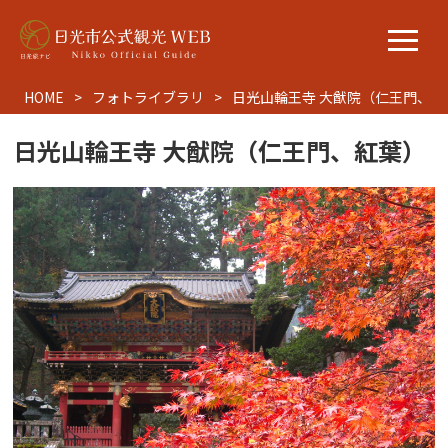
HOME
フォトライブラリ
日光山輪王寺 大猷院（仁王門、紅
日光山輪王寺 大猷院（仁王門、紅葉）