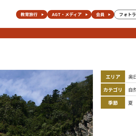
教育旅行
AGT・メディア
会員
フォトラ
エリア
奥
カテゴリ
自
季節
夏