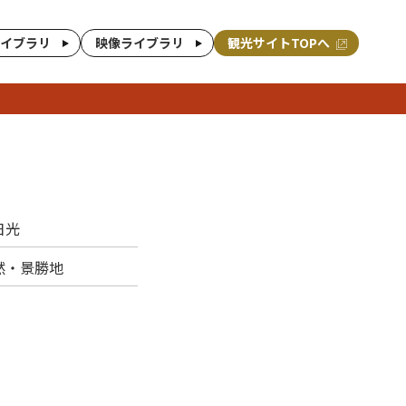
イブラリ
映像ライブラリ
観光サイトTOPへ
日光
然・景勝地