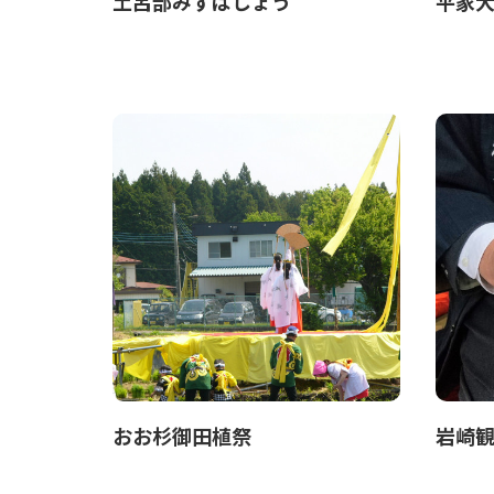
土呂部みずばしょう
平家
おお杉御田植祭
岩崎