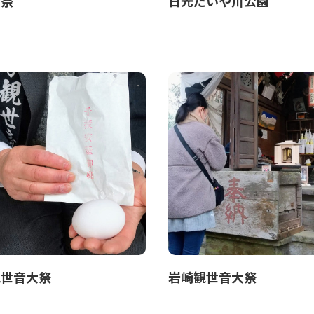
大祭
日光だいや川公園
観世音大祭
岩崎観世音大祭