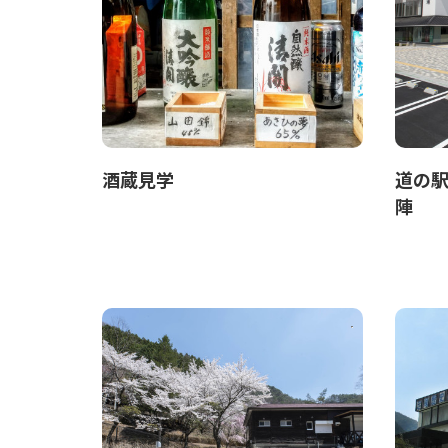
酒蔵見学
道の駅
陣