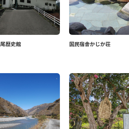
足尾歴史館
国民宿舎かじか荘