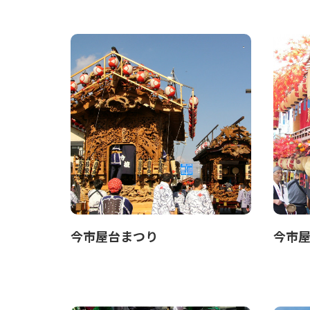
今市屋台まつり
今市