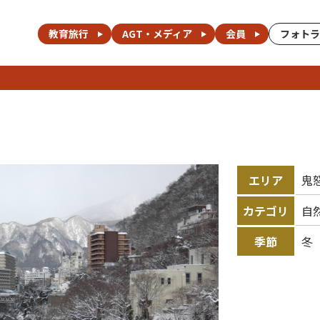
教育旅行
AGT・メディア
会員
フォトラ
エリア
鬼
カテゴリ
自
季節
冬