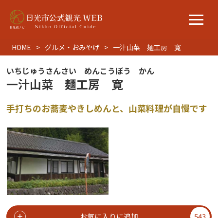
HOME
グルメ・おみやげ
一汁山菜 麺工房 寛
いちじゅうさんさい めんこうぼう かん
一汁山菜 麺工房 寛
手打ちのお蕎麦やきしめんと、山菜料理が自慢です
お気に入りに追加
543