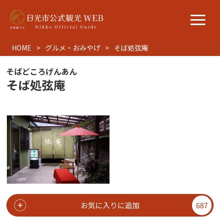
HOME
グルメ・おみやげ
そば処弦庵
そばどころげんあん
そば処弦庵
お気に入りに追加
687