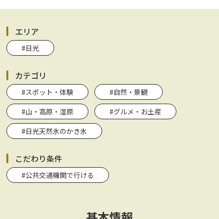
エリア
#日光
カテゴリ
#スポット・体験
#自然・景観
#山・高原・湿原
#グルメ・お土産
#日光天然氷のかき氷
こだわり条件
#公共交通機関で行ける
基本情報