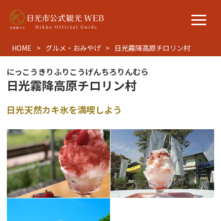
HOME
グルメ・おみやげ
日光霧降高原チロリン村
にっこうきりふりこうげんちろりんむら
日光霧降高原チロリン村
日光天然カキ氷を満喫しよう