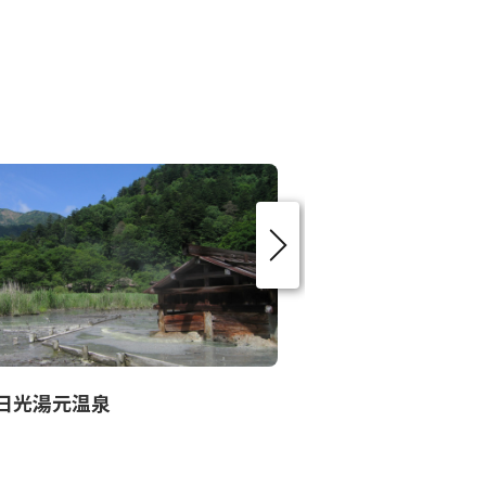
日光湯元温泉
ゆらら丸京