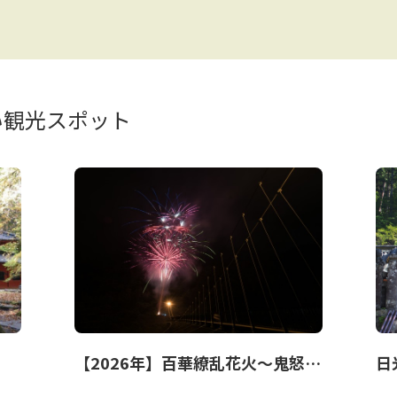
い観光スポット
【2026年】百華繚乱花火～鬼怒川焔火～
日