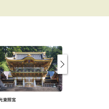
光東照宮
日光山輪王寺