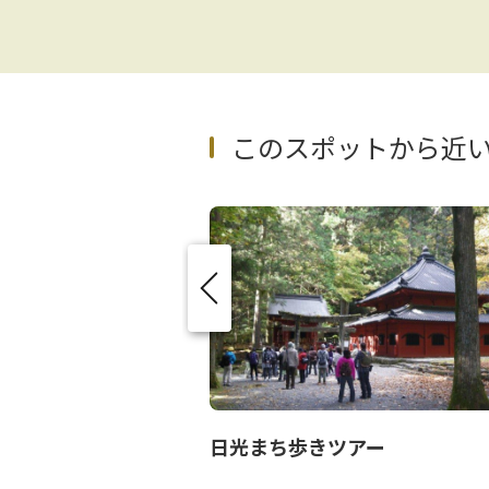
このスポットから近
ラ
日光まち歩きツアー