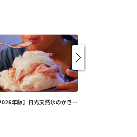
【2026年版】日光天然氷のかき氷17選！地元ライターおすすめ店のこだわりレポート