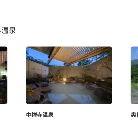
い温泉
中禅寺温泉
奥