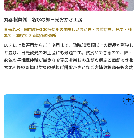
丸彦製菓㈱ 名水の郷日光おかき工房
日光名水・国内産米100％使用の美味しいおかき・お煎餅を、見て・触
れて・満喫できる製造直売所
店内には贈答用からご自宅用まで、随時50種類以上の商品が所狭し
と並び、日光観光のお土産にも最適です。試食ができるので、匠の
心・一子相伝の技が織りなす商品を楽しみながら選ぶことができま
人気の手焼き体験コーナーでは、オリジナルのイラスト煎餅も作れ
す。その場で揚げたての『揚げ餅おかき』など店舗限定商品も多数
ます。旅の思い出作りに是非ご活用下さい。 広い休憩スペースで
ご用意しています。
は無料のドリンク（温かいお茶・コーヒーから冷たいジュースま
で）をご用意しております。商品は電話・FAX・オンラインでの購
入も可能です。