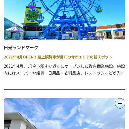
日光ランドマーク
2021年4月OPEN！屋上観覧車が目印の今市エリアの新スポット
2021年4月、JR今市駅すぐ近くにオープンした複合商業施設。施設
内にはスーパーや雑貨・日用品・衣料品店、レストランなどが入っ
ており、お買い物にもとっても便利。
また、全国でも珍しい屋上観覧車が設置してあります。観覧車は地
上40ｍまで到達！雄大な日光連山を一望でき、1台だけあるスケル
トンゴンドラに乗れば、スリル満点！！夜間はライトアップされ、
その場でも遠目からでもビュースポットになっています。
4階にはカフェレストランが併設してありますので、お買い物をし
ながらお食事、レジャーと一度に楽しめるランドマークとなってい
ます。