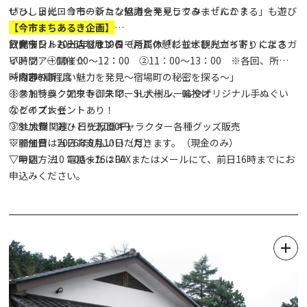
ぜひ、日光・今市の新たな魅力を発見してみませんか？
いっしょにロコモーション協議会キャラクター「にこまる」も遊び
に来るよ♪♪
【今市まちあるき企画】
飲食テントも出店しますので、ご休憩にもぜひお立ち寄りくださ
日光市シルバー人材センター所属の「杉並木観光ガイド」によるガ
▽開催日 2026年8月10日（月）
い。
イドツアー開催☆
▽時間 ①10：00～12：00 ②11：00～13：00 ※各回、所要
～内容～
「今市の新しい魅力を発見～宿場町の秘密を探る～」
時間2時間程度
①ストラックアウト、スマートボール、輪投げ
※参加特典：如来寺御朱印、SL大樹シールやオリジナル手ぬぐい
②クイズ大会
などのプレゼントあり！
③SL大樹関連・日光仮面キャラクター各種グッズ販売
▽参加費 おひとり2,000円
▽開催日 2026年8月10日（月）
※参加費は当日お支払いいただきます。（現金のみ）
▽時間 10：00～16：00
▽申込方法 電話またはFAXまたはメールにて、前日16時までにお
申込みください。