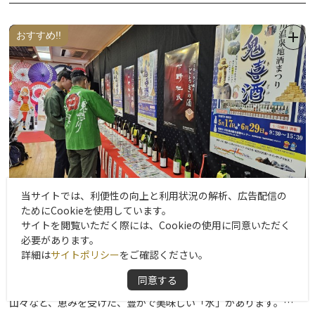
おすすめ!!
当サイトでは、利便性の向上と利用状況の解析、広告配信の
ためにCookieを使用しています。
サイトを閲覧いただく際には、Cookieの使用に同意いただく
鬼怒川温泉地酒まつり『鬼喜酒 ききざけ』
必要があります。
詳細は
サイトポリシー
をご確認ください。
鬼怒川温泉で、栃木県の名蔵元の地酒を飲み比べ！
同意する
栃木県日光市の鬼怒川温泉は、日光連山や那須連山、八溝山系の
山々など、恵みを受けた、豊かで美味しい「水」があります。