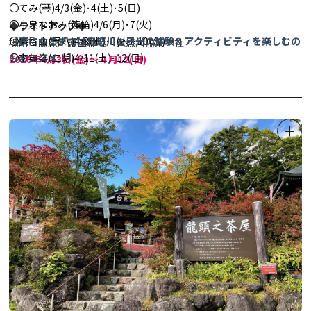
〇てみ(琴)4/3(金)･4(土)･5(日)
〇小泉なおみ(篠笛)4/6(月)･7(火)
◆ライトアップ◆
〇柴香山(尺八)4/8(水)･9(木)･10(金)
【夜になるまでは鬼怒川と日光の体験＆アクティビティを楽しむの
場所：藤原町護国神社・鬼怒川温泉神社
〇李英姿(二胡)4/11(土)･12(日)
もおススメ！】
2026年4
月3日(金)～４月12(日)
〇壱太郎(和太鼓)4/11(土)･12(日)
★市内の体験＆アクティビティをまとめた便利なコラムはコチラ！
18:00-20:30
→
日光・鬼怒川などで楽しめるおススメ体験＆アクティビティ
●出店（ライトップ期間中は飲食ブースやキッチンカーが出店いた
24選！！
します)
●シャトルバス※令和8(2026)年はシャトルバスの運行はございま
せんので、予めご了承ください。
◆春爛漫 さくら幸せぐるめ◆
(鬼怒川温泉・川治温泉・三依エリ
ア)
この時期限定の幸せメニューをご堪能いただけます。
詳細は「オニうま！ぐるめガイド」→
こちらをクリック
！