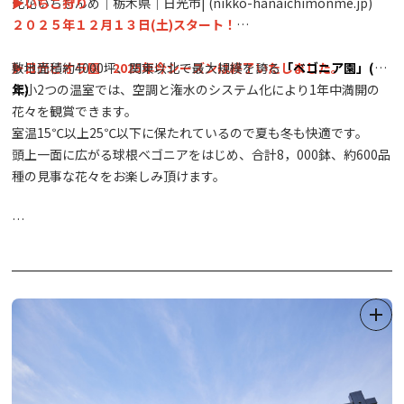
光花いちもんめ｜栃木県｜日光市| (nikko-hanaichimonme.jp)
▶いちご狩り
２０２５年１２月１３日(土)スタート！
▶
敷地面積約4000坪、関東以北で最大規模を誇る
日光ビオラ園 2025年今シーズンは終了いたしました。
「ベゴニア園」(通
年)
大小2つの温室では、空調と潅水のシステム化により1年中満開の
花々を観賞できます。
室温15℃以上25℃以下に保たれているので夏も冬も快適です。
頭上一面に広がる球根ベゴニアをはじめ、合計8，000鉢、約600品
種の見事な花々をお楽しみ頂けます。
★季節により「
日光ダリア園・日光ビオラ園」
がオープンします！
（ダリア：8月中旬〜11月上旬/ビオラ：3月中旬〜5月中旬）
夏から秋にかけ、400種2,000株ものダリアの花々が植栽され、色
とりどりの華麗な姿をお楽しみいただけます。
春には14色60,000株のビオラが植栽され、最盛期は花のじゅうた
んのようです。
ダリア園は完全屋外となっておりますので、雨天時等は特に足元に
ご注意下さい。（土のぬかるみ等）