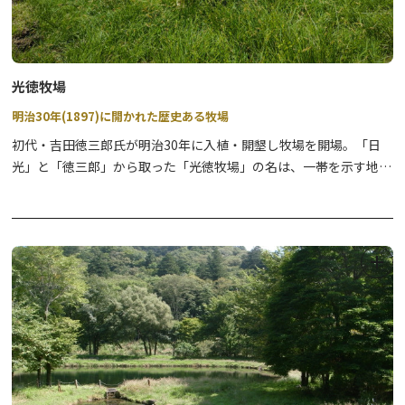
光徳牧場
明治30年(1897)に開かれた歴史ある牧場
初代・吉田徳三郎氏が明治30年に入植・開墾し牧場を開場。「日
光」と「徳三郎」から取った「光徳牧場」の名は、一帯を示す地名
にもなっています。
光徳牧場は大きさ約3万㎡と広大で、近くの湧き水をたたえる光徳
沼はハイキングや教育旅行に最適です。
大自然にマッチする外観のログハウスレストラン「CORRAL」で
は、ボリューム満点のハンバーガーセットや、光徳牧場オリジナル
の濃厚なアイスクリームをお楽しみください。
また、光徳の丘までの散策路にはクリンソウの群生地があり、5月
下旬～6月中旬ごろにかけて一面の花がお楽しみいただけます。