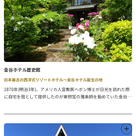
金谷ホテル歴史館
日本最古の西洋式リゾートホテル～金谷ホテル誕生の地
1870年(明治3年)、アメリカ人宣教医ヘボン博士が日光を訪れた際
に自宅を宿として提供したのが東照宮の雅楽師を勤めていた金谷善
一郎です。
日光を訪れる外国人の増加を見越した博士は善一郎に外国人専用の
宿泊施設を作ることを進言。
この言葉を受けて善一郎は民宿創業を決意し、四軒町（現在の本
町）の自宅を改造して、1873年（明治6年）に「金谷カテッジイ