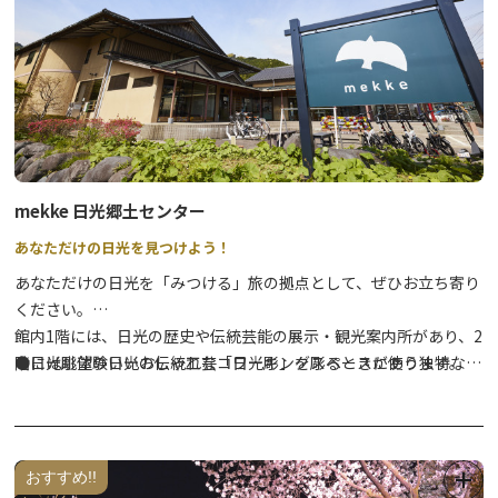
いちご狩り〈30分間食べ放題〉(12月中旬〜6月上旬)
スカイベリー、とちあいか、とちおとめ、やよいひめの4品種のう
ちどれが食べられるかは当日のお楽しみ！
mekke 日光郷土センター
あなただけの日光を見つけよう！
あなただけの日光を「みつける」旅の拠点として、ぜひお立ち寄り
ください。
館内1階には、日光の歴史や伝統芸能の展示・観光案内所があり、2
階には眺望のいいおしゃれなコワーキングスペースがあります。
●日光彫体験日光の伝統工芸「日光彫」を彫るときに使う独特な彫
また、レンタサイクル・日光彫体験・鹿皮クラフト体験などのワー
刻刀「ひっかき刀」を使用し、自分だけのオリジナル作品を制作す
クショップも実施しています。
るワークショップです。
⇒
詳細はこちら
おすすめ!!
●鹿革クラフト体験なめらかで柔らかい肌触りが特徴の日光産の鹿