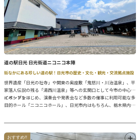
道の駅日光 日光街道ニコニコ本陣
街なかにある珍しい道の駅！日光市の歴史・文化・観光・交流拠点施設
世界遺産「日光の社寺」や関東の奥座敷「鬼怒川・川治温泉」、平
家落人伝説の残る「湯西川温泉」等への玄関口として今市の中心部
にオープン！
イベントをはじめ、演奏会や発表会など多数の催事に利用可能な多
目的ホール「ニコニコホール」、日光市内はもちろん、栃木県内の
農産物・お土産が手に入る「ニコニコマルシェ（商業施設）」、日
光グルメの代表のひとつ「日光そば」が味わえるそば店、海鮮料理
も嬉しいメニュー豊富な和食処などで構成される複合施設の道の駅
です。
おすすめ!!