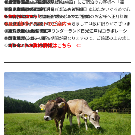
大門いちご（いちご）
～出演者～
ど、この機会にお楽しみください。
◆ 鬼怒川温泉内 事業協賛「宿泊施設」にご宿泊のお客様へ「福
《鬼怒川温泉 『正月体験』》
日光柘榴ファーム（さくろジュース）
◇龍王太鼓(太鼓演奏)
また、今回は一足早く『冬』ぐるめも開催！あったかいぐるめで心
豆・ミニ鬼面」のセットを
実施期間：2026年2月14日（土）～2月28日（土）
◇勢や(よさこい)
も体を温めて鬼怒川温泉をお楽しみください。
（各お部屋に１セット）プレゼントします。
◆ 鬼怒川温泉内 「参加宿泊施設」にてご宿泊のお客様へ正月料理
対象施設は
コチラ
！！
★周辺地域イベントのご案内★
●キッチンカー
◇おさるランド(猿まわし)
※「福豆・ミニ鬼面」のセットにつきましては数に限りがございま
を提供します。
K-Flavors（ワッフル）
◇宝珠太鼓(太鼓演奏)
す。
《東武鉄道SL大樹×江戸ワンダーランド日光江戸村コラボレーシ
和晴れ（ジェラート）
◇川上葉月(フルート)
※宿泊施設によって配布期間が異なりますので、ご確認の上お越し
ョン》
イベントの詳細情報はこちら ⇐
m's kitchen（タコス）
◇鬼祭會・八汐会(お神輿)
ください。
詳細はこちら
★
日光つぼ焼き芋（焼き芋）
◇YOSHI(大道芸)
◆ ミニ鬼面は、『鬼』だらけ事業にも参加いただけます。(ご提示
の方に特典がございます。)
●体験ブース（予定）
《湯西川温泉かまくらまつり》
射的
実施期間：2026年1月30日（金）～3月1日（日）
手裏剣道場
実施内容：沢口河川敷会場でのミニかまくら点灯
〈東武鉄道〉スマートボールゲーム（7日のみ）
金・土・日曜日のみ実施
〈東武鉄道〉こども制服体験（8日のみ）
点灯時間：17：30～21：00