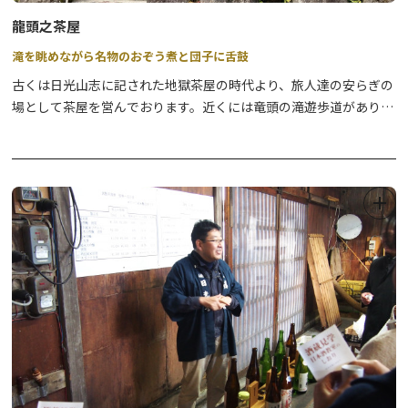
龍頭之茶屋
滝を眺めながら名物のおぞう煮と団子に舌鼓
古くは日光山志に記された地獄茶屋の時代より、旅人達の安らぎの
場として茶屋を営んでおります。近くには竜頭の滝遊歩道があり、
茶屋からも奥日光三名瀑の一つ「竜頭の滝」をご覧頂きながらお食
事、お買い物をお楽しみ頂けます。名物はここでしか味わえない茶
屋特製のおぞう煮、多くの人に安らぎを与えるという意味の施無畏
だんご、お土産では心地良い食感と上品な甘さのひぐらし餅が人気
です。また、コーヒースタンド旅情庵ではひぐらし餅付きの抹茶や
清流で淹れたコーヒーをお召し上がり頂けます。