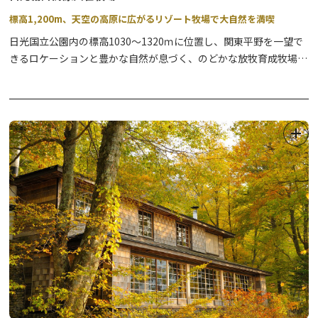
標高1,200m、天空の高原に広がるリゾート牧場で大自然を満喫
日光国立公園内の標高1030～1320ｍに位置し、関東平野を一望で
きるロケーションと豊かな自然が息づく、のどかな放牧育成牧場。
362ヘクタールもの面積を誇る、全国屈指の広さの牧場内には、動
物と一緒に遊べるふれあい施設や家族で楽しめるアスレチック、名
物のジンギスカンが食べられるレストランなどが設けられている
他、アイスクリームやバター作りを体験いただけます。
敷地内にはオートキャンプ場が併設され、アウトドア慣れしていな
い方でもお気軽にキャンプを楽しめます。冬期はスノーモービルの
迫力ある雪上体験もおすすめ。
四季を通して大自然を満喫できる観光牧場です。