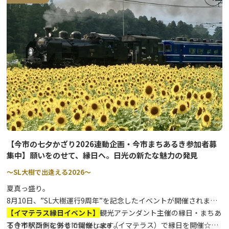
観光案内はお任せ！道の駅日光観光情報館（日光市観光協会本部・
今市支部事務所）と、コンビニエンスストアもぜひお立ち寄りくだ
さい。
★2026年4月から、新施設として「交流館」が無料利用できます。
館内にはフリースペースの他、授乳室が利用いただけますので、こ
ちらもお気軽にお入りください。
【今市の七夕かざり2026連動企画・今市まちあるき参加者募
集中】願いをのせて、縁日へ。日光の新たな魅力の発見
～SL大樹で出逢える2026～
夏真っ盛り。
8月10日、”SL大樹運行9周年”を記念したイベントが開催されま
す。その連動企画として、SL観光アテンダント主催の縁日・まちあ
【イマテラス縁日イベント】
るきイベントを併せて開催します。
下今市駅西側にあるima terrace（イマテラス）で縁日を開催☆彡