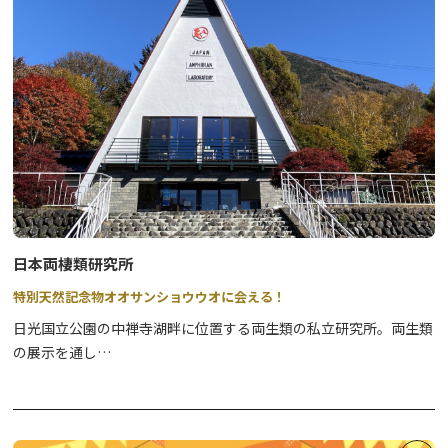
ン」を開業しました。
これが金谷ホテルの始まりです。
金谷ホテル設立までの20年間、純日本風の建物の中で英国人旅行
家イザベラ・バードなど著名人を含む多くの外国人客をもてなしま
した。
江戸時代には武家屋敷であったことから通称「金谷侍屋敷」と呼ば
れた建物は、宿泊施設としての役割を終えてからも120年以上同じ
場所に大切に保存されてきました。
2014年4月に国の登録有形文化財になり、補強・修復工事の後、
「資料展示室」を伴う「金谷ホテル歴史館」として、2015年3月一
日本両棲類研究所
般公開がスタートしました。
特別天然記念物オオサンショウウオに会える！
日本で最も古い西洋式リゾートホテル発祥の地としての文化遺産的
な価値だけではなく、武家屋敷の様式をそのまま残す建築遺産とし
日光国立公園の中禅寺湖畔に位置する両生類の私立研究所。両生類
ても価値のある建造物です。
の展示を通し
て
自然保護と再生医療が分かる！ 子供から大人まで楽し
めるフィールドミュージアム。