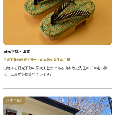
【見学受付時間】11：00～16：00
【予約方法】ご希望日の1週間前までに、TEL・FAX・Mailのいず
れかでお申し込みください。
TEL：0288-21-8336／FAX：0288-21-7696／Mail：
hattando.nikko@gmail.com
【その他】団体受入れ可
日光下駄・山本
日光下駄の伝統工芸士・山本政史先生の工房
由緒ある日光下駄の伝統工芸士である山本政史先生のご自宅お隣
に、工房が併設されています。
見学ご希望の際は、事前にご連絡ください。
日光下駄の受注生産も承っておられます。
丁寧な手仕事で作られた、世界に一つだけの特別な一足はいかがで
しょうか。
おすすめ!!