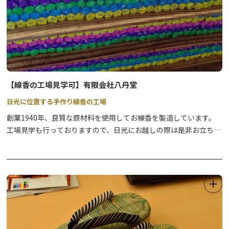
【線香の工場見学可】有限会社八丹堂
日光に位置する手作り線香の工場
創業1940年、良質な原材料を使用してお線香を製造しています。
工場見学も行っておりますので、日光にお越しの際は是非お立ち寄
りください。小売りもしております。
詳細はWEBサイトをご覧いただければ幸いです。
◆工場見学◆
線香ができるまでの工程を工場のご案内をしながら説明いたしま
す。お気軽にお問合せ、お申込みください。
【料金】無料
【所要時間】約30分