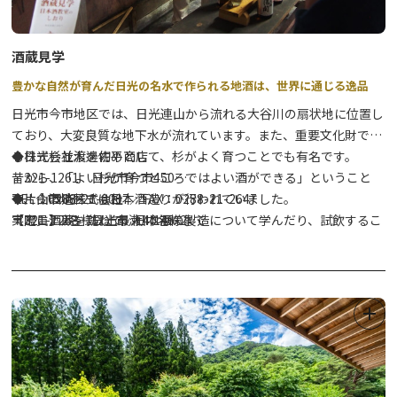
酒蔵見学
豊かな自然が育んだ日光の名水で作られる地酒は、世界に通じる逸品
日光市今市地区では、日光連山から流れる大谷川の扇状地に位置し
ており、大変良質な地下水が流れています。また、重要文化財であ
る日光杉並木を初めとして、杉がよく育つことでも有名です。
◆株式会社渡邊佐平商店
昔から、「よい杉が育つところではよい酒ができる」ということ
〒321-1261 日光市今市450
で、今市地区では日本酒造りが行われていました。
TEL：0288-21-0007／FAX：0288-21-2647
◆片山酒造株式会社
実際に酒蔵を訪ねて、日本酒の製造について学んだり、試飲するこ
【定員】2名様以上最大40名様まで
〒321-1263 日光市瀬川146-2
ともできます。
【見学時間】9：00～16：00（12：00～13：00を除く）
TEL：0288-21-0039／FAX：0288-22-6911
【所要時間】約45分
【定員】1名から30名様まで
見学を希望する場合は、必ずご予約下さい。
【駐車場】あり、無料
【見学時間】10：00、11：00、14：00、15：00（12：00～14：
【詳細WEB】
00を除く）
酒蔵見学｜渡邊佐平商店｜造り酒屋｜日本酒・焼
酎・サイダー・ケーキ｜栃木県日光市 (watanabesahei.co.jp)
【所要時間】約20分
【その他】当日の受付不可（必ず前日までに予約）、年末年始及び
【駐車場】あり、無料
お盆・ほか
【詳細WEB】
酒蔵見学、酒造見学が無、料で可能｜日光地酒の片
山酒造 (kashiwazakari.com)