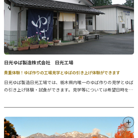
日光ゆば製造株式会社 日光工場
貴重体験！ゆば作りの工場見学とゆばの引き上げ体験ができます
日光ゆば製造日光工場では、栃木県内唯一のゆば作りの見学とゆば
の引き上げ体験・試食ができます。見学等については希望日時を連
絡のうえ、事前にご予約ください。
<製造工程見学>
京都の「湯葉」と日光の「湯波」の違いについてや、ゆばができ上
がるまでの工程等を、工場内を案内しながら説明いたします。