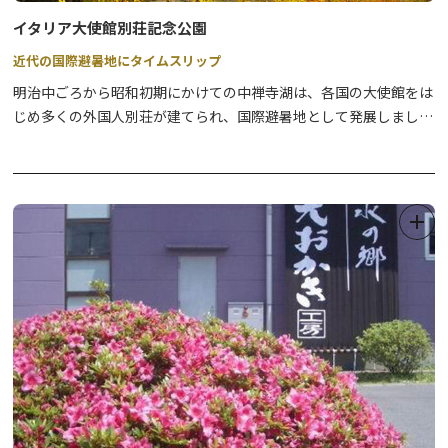
イタリア大使館別荘記念公園
近代の国際避暑地にタイムスリップ
明治中ごろから昭和初期にかけての中禅寺湖は、各国の大使館をは
じめ多くの外国人別荘が建てられ、国際避暑地として発展しまし
た。イタリア大使館別荘記念公園内の建物は、昭和3年イタリア大
使館の夏季別荘として建造され、平成9年まで歴代の大使が使用し
ていたものを、当時の設計図をもとに、床板・建具・家具などをで
きる限り再利用して復元したものです。また、副邸は、往時の歴史
を紹介する「国際避暑地歴史館」として整備されています。設計は
国内の様々な場所の建築にも足跡を残しているアントニン・レーモ
ンドによるもので、建材にもこだわりがあります。特に外壁に使用
されている日光杉の樹皮と薄板で構成された市松模様は、とても美
しいエッセンスとなっています。 別荘記念公園から見る中禅寺湖
の美しさも随一です。