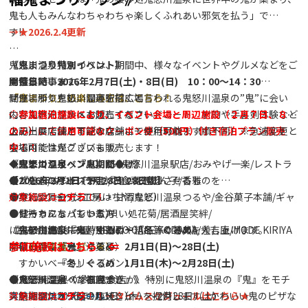
奥日光ゲストハウスJUN合同会社 0288-25-7606
鬼も人もみんなわちゃわちゃ楽しくふれあい邪気を払う」で
す‼
→
★2026.2.4更新
※入場無料
鬼怒川温泉鬼まつりは、期間中、様々なイベントやグルメなどをご
《鬼まつり特別イベント》
※小雨決行、荒天中止
★特集記事★
用意しています。
開催日時：2026年2月7日(土)・8日(日) 10：00～14：30
「鬼まつり」の楽しみ方は、こちら！
ぜひ、邪気を払い開運を招くと言われる鬼怒川温泉の”鬼”に会い
開催場所：鬼怒川温泉駅前広場
に、鬼怒川温泉へお越しください。
内容：地元グルメを販売するフードコート、射的や手裏剣体験など
◇参加宿泊施設により、イベント会場と周辺施設（２月７日、８日
ステージではさまざまなショーが行われます！
のみ）にて使用可能なクーポン券（500円）付き宿泊プラン販売
上記出展店舗と下記の店舗にて使用可能！（順不同）※急遽変更と
会場内では鬼グッズも販売します！
中！！
なる可能性がございます。
◆鬼まつりイベント期間◆
駅ナカショップACCESS鬼怒川温泉駅店/おみやげ一楽/レストラ
《鬼怒川温泉 『鬼』だらけ》
【2026年2月1日- 2月28日 28日間】
●フードコート（予定）
ンたしろ/タシロアート/お食事処杉ん子/香雅
◆『鬼』のグッズや、『鬼』を連想させるものを
実行委員会（おでん・甘酒など）
バウムクーヘン工房はちや/鬼怒川温泉つるや/金谷菓子本舗/ギャ
●身につけた方
対象施設は
コチラ
！！
健ちゃんち（もつ煮）
ラリーカフェパントエ/唄い処花菊/居酒屋笑絆/
●お持ちになっている方
鬼に金棒（牛串、牛カレー）
おみやげ処すみ屋/BENTO CAFE KODAMA/大吉庵/MODE KIRIYA
に各参加施設にて特別割引や粗品等の特典を差し上げます。
《鬼怒川温泉『鬼』ぐるめ・『冬』ぐるめ》
参加施設はこちら ⇐
夢の森福祉会（洋菓子）
〈ご利用店舗一覧→★〉
開催日時：『鬼』ぐるめ 2月1日(日)～28日(土)
すかいベーカリー（パン）
『冬』ぐるめ 1月1日(木)～2月28日(土)
たこ焼き屋（たこ焼き）
●ステージイベント
◆ 鬼怒川温泉の参加飲食店が、特別に鬼怒川温泉の『鬼』をモチ
《鬼怒川温泉 『福豆まき』》
鮎の塩焼き（鮎の塩焼き）
ステージスケジュール
ーフにしたオリジナルメニューを提供します。かわいい鬼のピザな
実施期間：2026年2月1日（木）～2月28日（土）
対象施設は
コチラ
！！
→タイムスケジュールはこちら
★