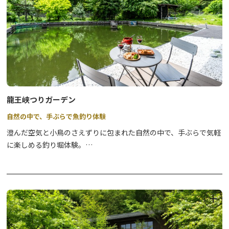
【その他】当日の受付不可（必ず前日までに予約）、1～3月は月
～土のみの受付（日･祝 休）
龍王峡つりガーデン
自然の中で、手ぶらで魚釣り体験
澄んだ空気と小鳥のさえずりに包まれた自然の中で、手ぶらで気軽
に楽しめる釣り堀体験。
道具の準備は不なので、初心者やお子様連れでも安心してお楽しみ
いただけます。
自分で釣り上げた魚はその場で調理して味わえるのも魅力です。
また施設内の水辺のカフェ・レストランRYU TABLEでは、モーニ
ングやランチがご利用いただけます。