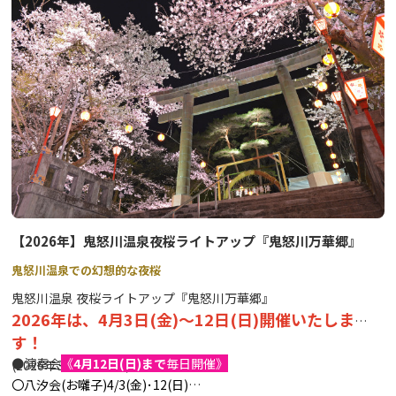
革や角を使い、自分だけのオリジナル作品を制作するワークショッ
プです。
⇒
詳細はこちら
●レンタサイクル日光の町中を観光するのに最適な電動アシスト自
転車のレンタルを行っています。
⇒
詳細はこちら
●コワーキングスペース山が見える大きな窓がある気持ちいい環境
で、お仕事はいかがですか？
⇒
詳細はこちら
【2026年】鬼怒川温泉夜桜ライトアップ『鬼怒川万華郷』
鬼怒川温泉での幻想的な夜桜
その他詳細は、公式WEBサイトをご確認ください。
鬼怒川温泉 夜桜ライトアップ『鬼怒川万華郷』
2026年は、4月3日(金)～12日(日)開催いたしま
す！
●演奏会
《
4月12日(日)まで
毎日開催》
(2026年3月情報更新)
〇八汐会(お囃子)4/3(金)･12(日)