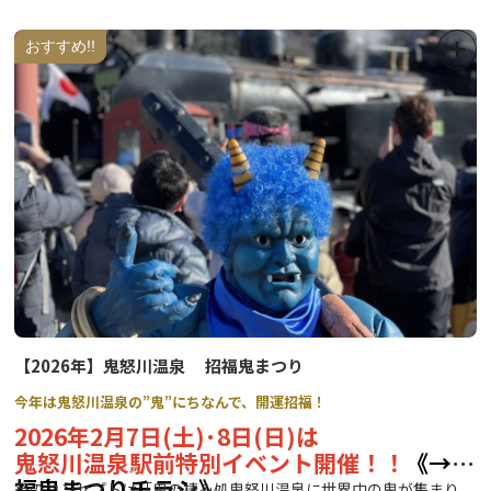
また、
日光パークボランティアによる、自然体験（参加無料）も同
おすすめ!!
時開催
いたします。
詳細は、添付のチラシをご覧ください！
開催日：
2026年5月24日(日)、6月28日(日)、7月26日(日)、8月23日(日)、9
月27日(日)
時間：
10：00～16：00
会場：
【2026年】鬼怒川温泉 招福鬼まつり
日光湯元レストハウス前広場
今年は鬼怒川温泉の”鬼”にちなんで、開運招福！
2026年2月7日(土)･8日(日)は
主催：奥日光湯元温泉旅館協同組合
鬼怒川温泉駅前特別イベント開催！！
《→招
福鬼まつりチラシ》
企画・問合せ先：
祭のコンセプトは「鬼の棲み処鬼怒川温泉に世界中の鬼が集まり、