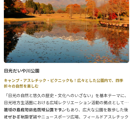
<引き上げ体験>
ミニチュアのゆば槽で、実際にゆば作りが体験できます。試食コー
ナーでは、生ゆばなど出来たての風味豊かなゆばが試食いただけま
す。
売店では当店自慢のオリジナル商品をバラエティ豊かに取り揃えて
おります。
日光だいや川公園
キャンプ・アスレチック・ピクニックも！広々とした公園内で、四季
折々の自然を楽しむ
「日光の自然と悠久の歴史・文化へのいざない」を基本テーマに、
日光地方生活圏における広域レクリエーション活動の拠点として位
置づけられている広域公園です。
地域の農産物直売所やレストランもあり、広大な公園を散歩した後
オートキャンプ場やニュースポーツ広場、フィールドアスレチック
にぜひご利用を。
コースなど有料施設など他、園芸に関する相談や展示会・講座を行
う「緑の相談所」、農業体験や料理・工作教室などを行う体験学習
春には、3月下旬～5月上旬にかけて約500本56種もの桜が咲き、絶