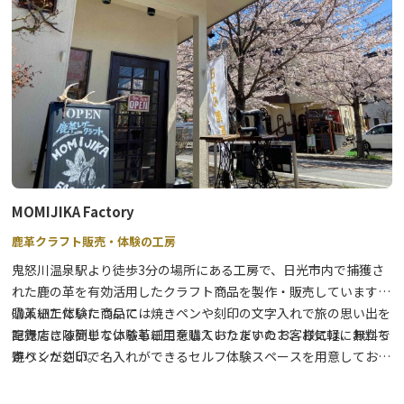
MOMIJIKA Factory
鹿革クラフト販売・体験の工房
鬼怒川温泉駅より徒歩3分の場所にある工房で、日光市内で捕獲さ
れた鹿の革を有効活用したクラフト商品を製作・販売しています。
購入いただいた商品には焼きペンや刻印の文字入れで旅の思い出を
◯革細工体験について
記録できる簡単な体験もご用意しておりますので、お気軽にお立ち
直売店に陳列している革細工を購入いただいたお客様には、無料で
寄りください。
焼ペンか刻印で名入れができるセルフ体験スペースを用意しており
ます。