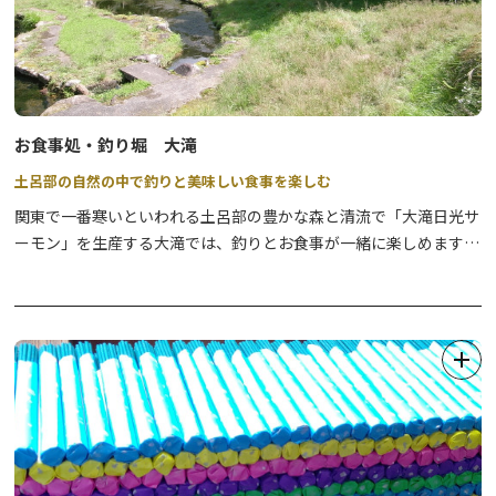
​お食事処・釣り堀 大滝
土呂部の自然の中で釣りと美味しい食事を楽しむ
関東で一番寒いといわれる土呂部の豊かな森と清流で「大滝日光サ
ーモン」を生産する大滝では、釣りとお食事が一緒に楽しめます。
天もりそばや「日光紅鱒みそ仕立て丼」いわなの塩焼きはいかがで
すか。
また、土呂部の自然を味わう「大人の山散歩」という新企画を始め
ました。清流の音や鳥の声を聞きながらの野点と自慢のお食事がセ
ットになっております。当地の自然を知り尽くした魚屋の私たちだ
からこそ提供できる本物を求める大人の方向けの体験型アクティビ
ティーです。
詳しくは当店0288−97−1106へお問い合わせください。