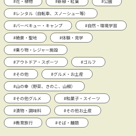
#花・植物
#新緑・紅葉
#公園
#レンタル（自転車、スノーシュー等）
#バーベキュー・キャンプ
#自然・環境学習
#絶景・聖地
#体験・見学
#乗り物・レジャー施設
#アウトドア・スポーツ
#ゴルフ
#その他
#グルメ・お土産
#山の幸（野菜、きのこ、山椒）
#その他グルメ
#和菓子・スイーツ
#漬物・調味料
#その他お土産
#教育旅行
#そば・麺類