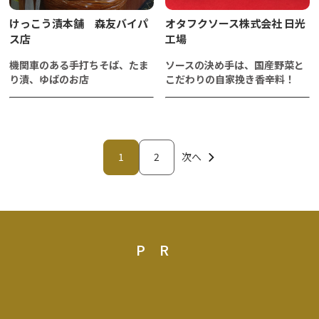
けっこう漬本舗 森友バイパ
オタフクソース株式会社 日光
ス店
工場
機関車のある手打ちそば、たま
ソースの決め手は、国産野菜と
り漬、ゆばのお店
こだわりの自家挽き香辛料！
1
2
次へ
PR