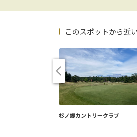
このスポットから近
庵
杉ノ郷カントリークラブ