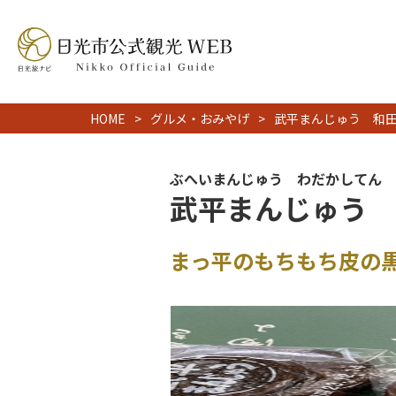
HOME
グルメ・おみやげ
武平まんじゅう 和
ぶへいまんじゅう わだかしてん
武平まんじゅう 
まっ平のもちもち皮の