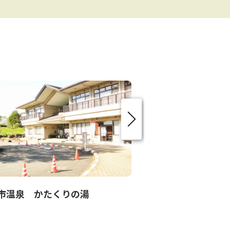
NO 
市温泉 かたくりの湯
日光結婚相談所