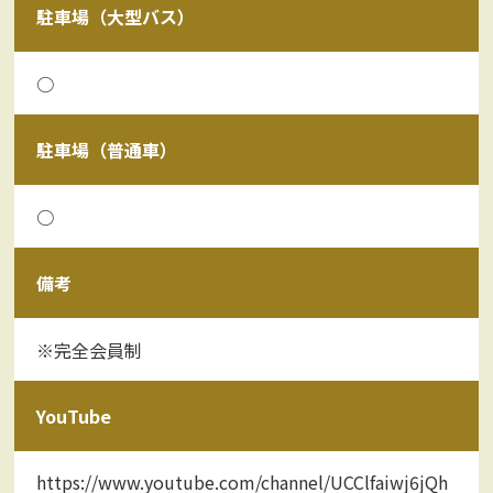
駐車場（大型バス）
○
駐車場（普通車）
○
備考
※完全会員制
YouTube
https://www.youtube.com/channel/UCClfaiwj6jQh