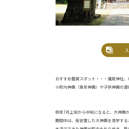
ス
おすすめ鑑賞スポット・・・瀧尾神社、
※町内神輿（青年神輿）や子供神輿の渡
例年7月上旬から中旬になると、大神輿
期間中は、仮安置した大神輿を見学する
木造でできた神輿が町内をねり歩き、夏