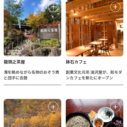
龍頭之茶屋
鉢石カフェ
滝を眺めながら名物のおぞう煮
創業文化元年 湯沢屋が、和モダ
と団子に舌鼓
ンカフェを新たにオープン