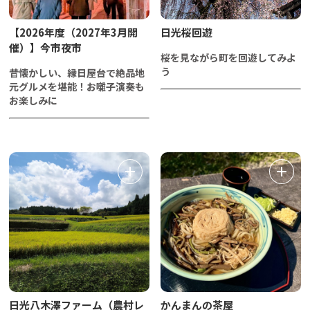
【2026年度（2027年3月開
日光桜回遊
催）】今市夜市
桜を見ながら町を回遊してみよ
う
昔懐かしい、縁日屋台で絶品地
元グルメを堪能！お囃子演奏も
お楽しみに
日光八木澤ファーム（農村レ
かんまんの茶屋