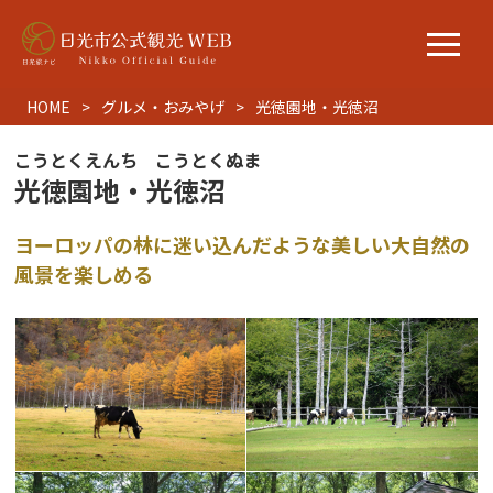
HOME
グルメ・おみやげ
光徳園地・光徳沼
こうとくえんち こうとくぬま
光徳園地・光徳沼
ヨーロッパの林に迷い込んだような美しい大自然の
風景を楽しめる