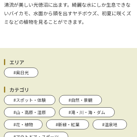
清流が美しい光徳沼に出ます。綺麗な水にしか生息できな
いバイカモ、水面から頭を出すヤチボウズ、初夏に咲くズ
ミなどの植物を見ることができます。
エリア
#奥日光
カテゴリ
#スポット・体験
#自然・景観
#山・高原・湿原
#滝・川・海・ダム
#花・植物
#新緑・紅葉
#温泉地
#アウトドア・スポーツ