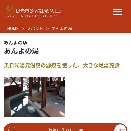
HOME
スポット
あんよの湯
あんよのゆ
あんよの湯
奥日光湯元温泉の源泉を使った、大きな足湯施設
お気に入りに追加
1787