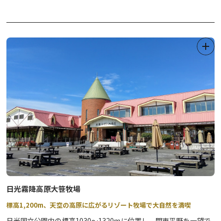
農産物・お土産が手に入る「ニコニコマルシェ（商業施設）」、日
光グルメの代表のひとつ「日光そば」が味わえるそば店、海鮮料理
も嬉しいメニュー豊富な和食処などで構成される複合施設の道の駅
です。
観光案内はお任せ！道の駅日光観光情報館（日光市観光協会本部・
今市支部事務所）と、コンビニエンスストアもぜひお立ち寄りくだ
さい。
★2026年4月から、新施設として「交流館」が無料利用できます。
館内にはフリースペースの他、授乳室が利用いただけますので、こ
ちらもお気軽にお入りください。
日光霧降高原大笹牧場
標高1,200m、天空の高原に広がるリゾート牧場で大自然を満喫
日光国立公園内の標高1030～1320ｍに位置し、関東平野を一望で