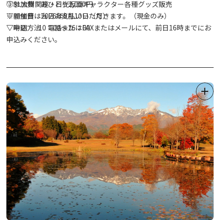
③SL大樹関連・日光仮面キャラクター各種グッズ販売
▽参加費 おひとり2,000円
▽開催日 2026年8月10日（月）
※参加費は当日お支払いいただきます。（現金のみ）
▽時間 10：00～16：00
▽申込方法 電話またはFAXまたはメールにて、前日16時までにお
申込みください。