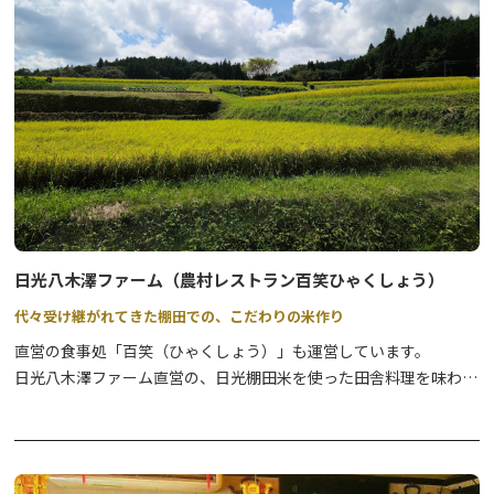
絶品グルメを心ゆくまでお楽しみください。
【”今市（いまいち）”の名前の由来と『食』について】
日光市にある今市エリアは、四街道が交わることで人と同時に、
『食』や『物』が集まった場所です。
そんな当エリアでは、毎週のように「朝市」や「六斎市」と呼ばれ
る「市＝いち」が盛んに開催されていたことから、「今市」という
地名が名付けられたといわれています。
日光八木澤ファーム（農村レストラン百笑ひゃくしょう）
代々受け継がれてきた棚田での、こだわりの米作り
直営の食事処「百笑（ひゃくしょう）」も運営しています。
日光八木澤ファーム直営の、日光棚田米を使った田舎料理を味わえ
る「百笑（ひゃくしょう）」では、のどかな田園風景の中で自然派
の食事を楽しめます。
ペットと一緒に飲食ＯＫ！お座敷で一緒に召し上がっていただけま
す。