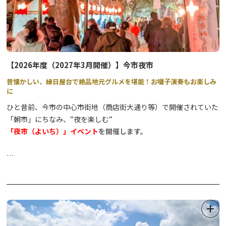
【2026年度（2027年3月開催）】今市夜市
昔懐かしい、縁日屋台で絶品地元グルメを堪能！お囃子演奏もお楽しみ
に
ひと昔前、今市の中心市街地（商店街大通り等）で開催されていた
「朝市」にちなみ、”夜を楽しむ”
「夜市（よいち）」イベント
を開催します。
「尊徳先生（さん）」と呼ばれ今でも親しまれている今市が誇る偉
人、二宮尊徳翁を祀る「報徳二宮神社」が会場です。
歴史ある神社の境内が提灯などの温かな灯りで照らされ、レトロ感
満載！
地元町内お囃子団体による演奏とともに、地元ならではの特産品や