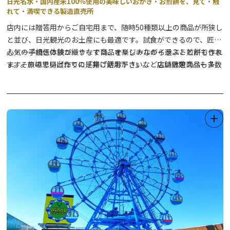
日光名水・国内産米100％使用の美味しいおかき・お煎餅を、見て・触
れて・満喫できる製造直売所
店内には贈答用からご自宅用まで、随時50種類以上の商品が所狭し
と並び、日光観光のお土産にも最適です。試食ができるので、匠の
心・一子相伝の技が織りなす商品を楽しみながら選ぶことができま
人気の手焼き体験コーナーでは、オリジナルのイラスト煎餅も作れ
す。その場で揚げたての『揚げ餅おかき』など店舗限定商品も多数
ます。旅の思い出作りに是非ご活用下さい。 広い休憩スペースで
ご用意しています。
は無料のドリンク（温かいお茶・コーヒーから冷たいジュースま
で）をご用意しております。商品は電話・FAX・オンラインでの購
入も可能です。