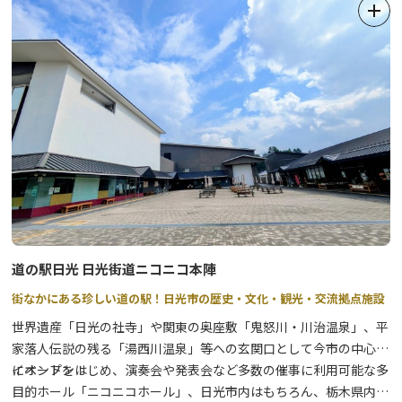
「世界の遺跡と建築文化を守ろう」というテーマのもと、スフィン
クスや万里の長城、パルテノン神殿といった遺跡、サグラダファミ
リアやホワイトハウスなどの世界の有名建築物を25分の１の縮尺
で精巧に再現し展示しているテーマパークです。
その展示数は100を超え、人間も25分の１サイズになっており、そ
の目線の高さから建物を見上げると本物そっくり！
建物を飾る彫刻やレリーフ、ステンドグラスはまさに職人技です。
また、建築物を彩るように咲き誇る２万本以上の盆栽などの植物も
本物！四季により表情を変え、見る者を楽しませてくれます。
是非、無料で行われているガイドツアーに参加して、より園内を楽
しく回ってみてください。
道の駅日光 日光街道ニコニコ本陣
街なかにある珍しい道の駅！日光市の歴史・文化・観光・交流拠点施設
世界遺産「日光の社寺」や関東の奥座敷「鬼怒川・川治温泉」、平
家落人伝説の残る「湯西川温泉」等への玄関口として今市の中心部
にオープン！
イベントをはじめ、演奏会や発表会など多数の催事に利用可能な多
目的ホール「ニコニコホール」、日光市内はもちろん、栃木県内の