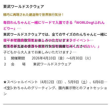
東武ワールドスクウェア
精巧に再現された建造物で世界旅行気分！
毎日
わんちゃんと一緒にリードで入園できる「WORLDog!ふれん
どりー」
東武ワールドスクウェアでは、全てのサイズのわんちゃんと一緒に
リードで園内散策をお楽しみいただけます♪
岩下の新生姜×東武ワールドスクウェアコラボイベント
わんちゃんとの世界一周旅行気分をお楽しみください。
「世界がピンクに恋をする… ＃行きたすぎてしょーがない。」
岩下の新生姜とのコラボイベントを開催！
子どもから大人までお楽しみいただけます♪
１ 開催期間 2026年4月10日（金）～6月30日（火）
２ 会 場 東武ワールドスクウェア
★スペシャルイベント（4月12日（日）、5月9日（土）、6月6日
（土））
イワシカちゃんのグリーティング、園内展示物とのフォトセッショ
ン