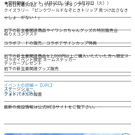
★常時開催イベント（4月10日（金）～6月30日（火））
【各日先着50名】 コラボフードスタンプラリー
クイズラリー 「ピンクワールドなぞときトリップ 見つけ出さなき
ゃしょーがない！」
岩下の新生姜関連商品やイワシカちゃんグッズの特別販売会
ぬりえコンテスト
コラボフードの販売、コラボデザインカップ特典
岩下の新生姜関連商品を2,000円以上ご購入いただいた方へ限定ス
コラボイベント限定 ネームステッカー
テッカープレゼント
岩下の新生姜関連グッズ販売
イベントの詳細→【URL】
ステージショー
チラシ→【URL】
フォトパネルの設置
最新の施設情報は公式WEBサイトをご覧下さい。
東武ワールドスクウェア
【先着50名】 アクリルスタンド付きチケットの販売
ご好評に
http://www.tobuws.co.jp/
つき完売いたしました。