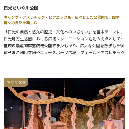
日光だいや川公園
キャンプ・アスレチック・ピクニックも！広々とした公園内で、四季
折々の自然を楽しむ
「日光の自然と悠久の歴史・文化へのいざない」を基本テーマに、
日光地方生活圏における広域レクリエーション活動の拠点として位
置づけられている広域公園です。
地域の農産物直売所やレストランもあり、広大な公園を散歩した後
オートキャンプ場やニュースポーツ広場、フィールドアスレチック
にぜひご利用を。
コースなど有料施設など他、園芸に関する相談や展示会・講座を行
う「緑の相談所」、農業体験や料理・工作教室などを行う体験学習
春には、3月下旬～5月上旬にかけて約500本56種もの桜が咲き、絶
施設「だいや体験館」など様々な楽しみを提供します。
好のお散歩スポットになります。
桜マップは別紙をご覧ください。
おすすめ!!