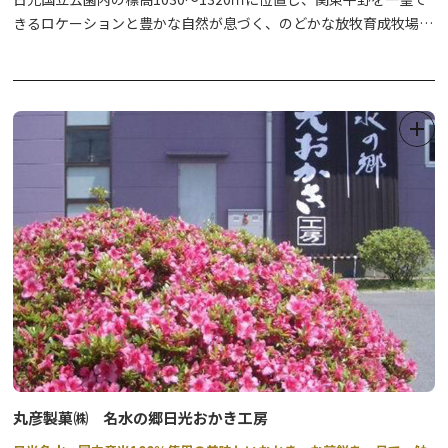
きるロケーションと豊かな自然が息づく、のどかな放牧育成牧場。
362ヘクタールもの面積を誇る、全国屈指の広さの牧場内には、動
物と一緒に遊べるふれあい施設や家族で楽しめるアスレチック、名
物のジンギスカンが食べられるレストランなどが設けられている
他、アイスクリームやバター作りを体験いただけます。
敷地内にはオートキャンプ場が併設され、アウトドア慣れしていな
い方でもお気軽にキャンプを楽しめます。冬期はスノーモービルの
迫力ある雪上体験もおすすめ。
四季を通して大自然を満喫できる観光牧場です。
丸彦製菓㈱ 名水の郷日光おかき工房