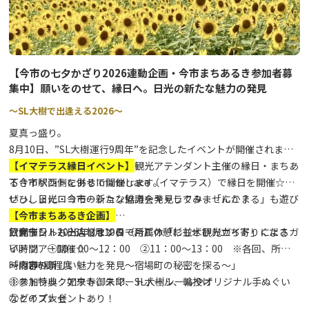
【今市の七夕かざり2026連動企画・今市まちあるき参加者募
集中】願いをのせて、縁日へ。日光の新たな魅力の発見
～SL大樹で出逢える2026～
夏真っ盛り。
8月10日、”SL大樹運行9周年”を記念したイベントが開催されま
す。その連動企画として、SL観光アテンダント主催の縁日・まちあ
【イマテラス縁日イベント】
るきイベントを併せて開催します。
下今市駅西側にあるima terrace（イマテラス）で縁日を開催☆彡
ぜひ、日光・今市の新たな魅力を発見してみませんか？
いっしょにロコモーション協議会キャラクター「にこまる」も遊び
に来るよ♪♪
【今市まちあるき企画】
飲食テントも出店しますので、ご休憩にもぜひお立ち寄りくださ
日光市シルバー人材センター所属の「杉並木観光ガイド」によるガ
▽開催日 2026年8月10日（月）
い。
イドツアー開催☆
▽時間 ①10：00～12：00 ②11：00～13：00 ※各回、所要
～内容～
「今市の新しい魅力を発見～宿場町の秘密を探る～」
時間2時間程度
①ストラックアウト、スマートボール、輪投げ
※参加特典：如来寺御朱印、SL大樹シールやオリジナル手ぬぐい
②クイズ大会
などのプレゼントあり！