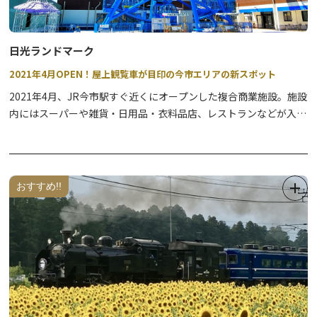
日光ランドマーク
2021年4月OPEN！屋上観覧車が目印の今市エリアの新スポット
2021年4月、JR今市駅すぐ近くにオープンした複合商業施設。施設
内にはスーパーや雑貨・日用品・衣料品店、レストランなどが入っ
ており、お買い物にもとっても便利。
また、全国でも珍しい屋上観覧車が設置してあります。観覧車は地
上40ｍまで到達！雄大な日光連山を一望でき、1台だけあるスケル
トンゴンドラに乗れば、スリル満点！！夜間はライトアップされ、
おすすめ!!
その場でも遠目からでもビュースポットになっています。
4階にはカフェレストランが併設してありますので、お買い物をし
ながらお食事、レジャーと一度に楽しめるランドマークとなってい
ます。