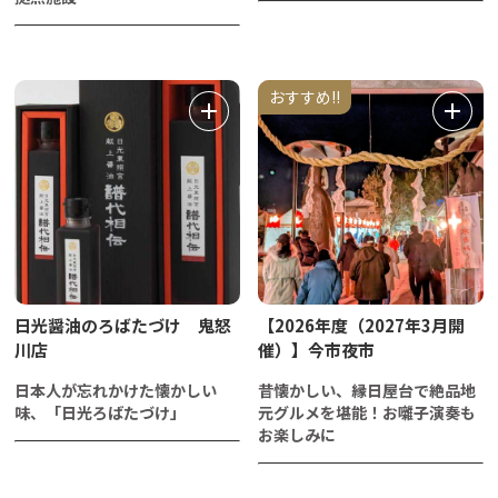
おすすめ!!
日光醤油のろばたづけ 鬼怒
【2026年度（2027年3月開
川店
催）】今市夜市
日本人が忘れかけた懐かしい
昔懐かしい、縁日屋台で絶品地
味、「日光ろばたづけ」
元グルメを堪能！お囃子演奏も
お楽しみに