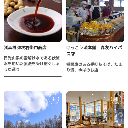
㈱高橋弥次右衛門商店
けっこう漬本舗 森友バイパ
ス店
日光山系の雪解け水である伏流
水を用いた製法を受け継ぐしょ
機関車のある手打ちそば、たま
うゆ造り
り漬、ゆばのお店